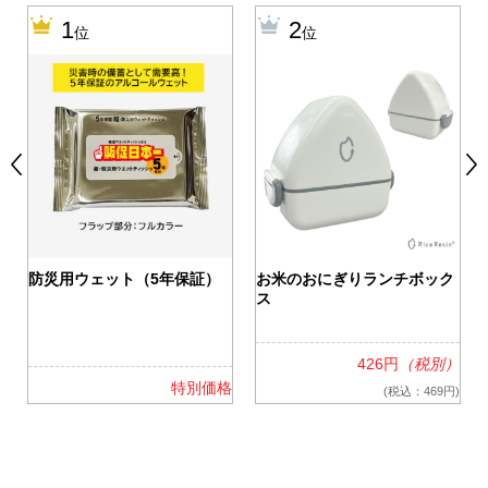
1
2
位
位
0
防災用ウェット（5年保証）
お米のおにぎりランチボック
ス
426円
（税別）
格
特別価格
(税込：469円)