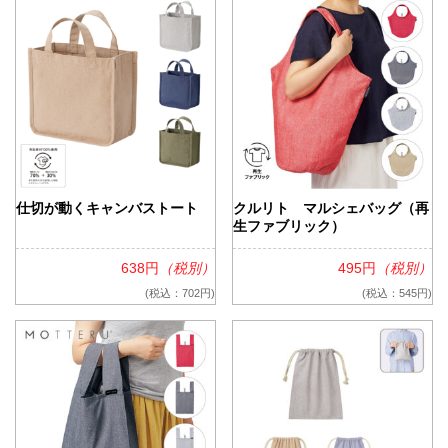
仕切が動くキャンバストート
クルリト マルシェバッグ（再
生ファブリック）
638円
（税別）
495円
（税別）
(税込：702円)
(税込：545円)