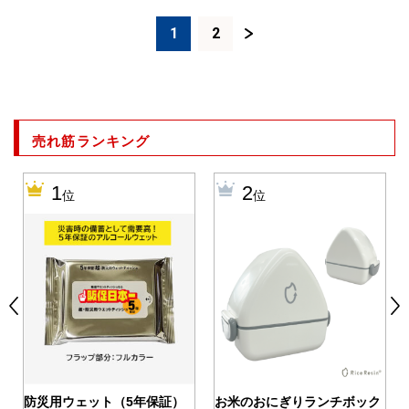
1
2
売れ筋ランキング
1
2
位
位
0
防災用ウェット（5年保証）
お米のおにぎりランチボック