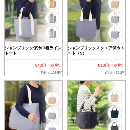
シャンブリック保冷巾着ライン
シャンブリックスクエア保冷ト
トート
ート（S）
940円
（税別）
810円
（税別）
(税込：1,034円)
(税込：891円)