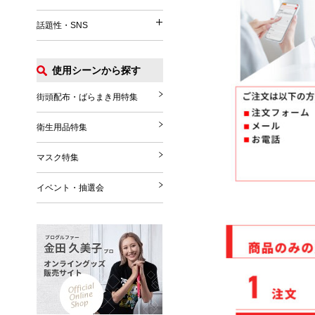
イベント関連
うちわ
パッグ・ポーチ
話題性・SNS
涼感タオル
話題性・SNS
マフラー・ストール
Tシャツ
扇風機
グローブ・シューズ
ポロシャツ
使用シーンから探す
花火
推し活グッズ
ブランケット
ジャンパー
その他
SNS関連グッズ
街頭配布・ばらまき用特集
その他雑貨
その他
ハロウィングッズ
衛生用品特集
クリスマスグッズ
マスク特集
年末年始
イベント・抽選会