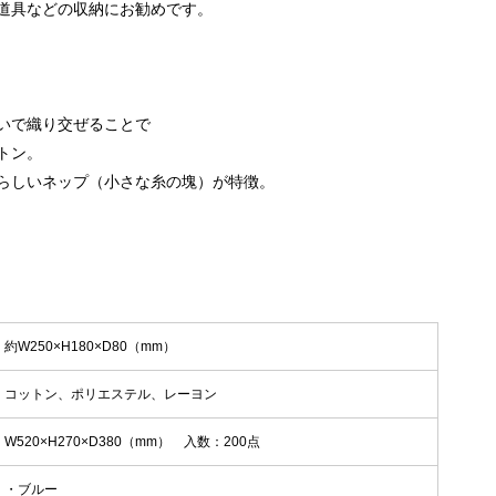
道具などの収納にお勧めです。
いで織り交ぜることで
トン。
らしいネップ（小さな糸の塊）が特徴。
約W250×H180×D80（mm）
コットン、ポリエステル、レーヨン
W520×H270×D380（mm） 入数：200点
・ブルー