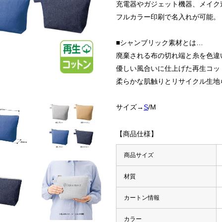
充電器やガジェット機器、メイク
フルカラー印刷で名入れが可能。
■シャンブリック素材とは…
廃棄される布の切れ端と糸を色違
優しい風合いに仕上げた再生コッ
柔らかな肌触りとリサイクル生地
サイズ→
S
/M
【商品仕様】
商品サイズ
材質
カートン情報
・マーカー
カラー