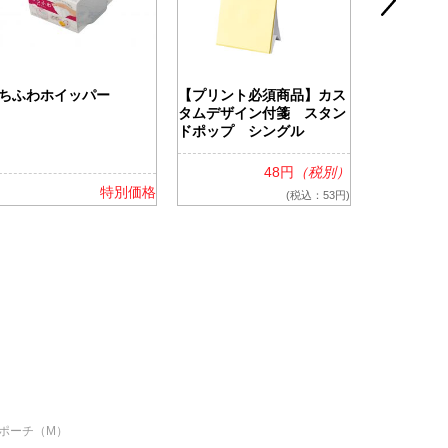
ちふわホイッパー
【プリント必須商品】カス
ツアライズ
タムデザイン付箋 スタン
ッグ
ドポップ シングル
48円
（税別）
特別価格
(税込：53円)
ポーチ（M）