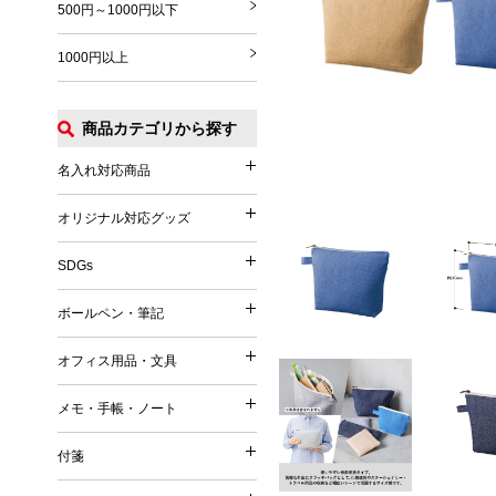
500円～1000円以下
1000円以上
商品カテゴリから探す
名入れ対応商品
名入れ対応商品
オリジナル対応グッズ
オリジナル対応グッズ
フルカラー印刷対応
SDGs
SDGs
オリジナル対応
ボールペン・筆記
ボールペン・筆記
竹（バンブー）
オフィス用品・文具
オフィス用品・文具
麦／麦わら
ボールペン
メモ・手帳・ノート
コーヒー
メモ・手帳・ノート
印鑑・ハンコ付きペン
文具
再生PET／リサイクルPET
付箋
フェルトペン・サインペン
付箋
雑貨
再生PP
ノート
蛍光ペン・ラインマーカー