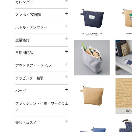
カレンダー
印鑑・ネーム
再生ファブリック／再生衣
カレンダー
メモ
シャープペンシル
普通紙 付箋
他）
スマホ・PC関連
手帳
鉛筆・色鉛筆
スマホ・PC関連
特殊紙・再生紙・古紙 付
リサイクルコットン
壁掛けカレンダー
筆記具（その他）
ボトル・タンブラー
フィルム 付箋
フェアトレードコットン
ボトル・タンブラー
卓上カレンダー
充電器・モバイルバッテリ
メモパッド・カバー無し 
オーガニックコットン
生活雑貨
万年カレンダー
生活雑貨
タッチペン
紙カバー・ソフトカバー付
ボトル
再生不織布
日用消耗品
ケース・ポーチ
ハードカバー・上製本 付
日用消耗品
タンブラー
ジュート
キッチングッズ（調理器具
スタンド
缶・プラ・ケース入り 付
アウトドア・トラベル
マグカップ
リサイクルPVC
アウトドア・トラベル
マグネット
その他
キッチン日用消耗品
ダイカット（型抜き） 付
リサイクルレザー
ラッピング・包装
お掃除グッズ
ラッピング・包装
生活用品
デザイン・キャラクタープ
再生紙
トラベルグッズ
バスグッズ
バッグ
日用品ギフトセット
変わり種・セット・その他
ラバーウッド（ゴムの木）
バッグ
アウトドアグッズ
リビンググッズ
巾着（ラッピング用品）
名刺大サイズ 付箋
ファッション・小物・ワークウェ
米・ライスレジン
名入れ傘・雨具
ファッション・小物・ワ
その他
ア
付箋本体に名入れ・印刷可
トートバッグ
セルロース
キーホルダー
名入れバッグ
EVA
美容・コスメ
ワークウェア
その他
美容・コスメ
エコバッグ
森林認証紙