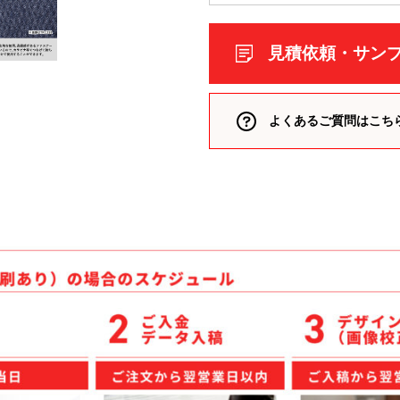
ケア
見積依頼・サン
ルティッシュ
袋入りティッシュ
ッグ
よくあるご質問はこち
シュ
ッズ