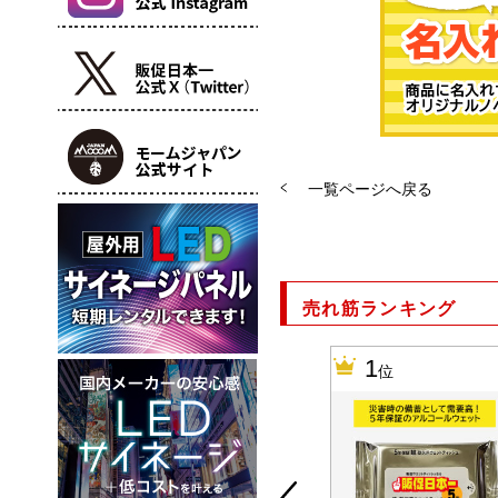
一覧ページへ戻る
売れ筋ランキング
10
1
位
位