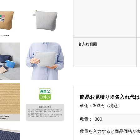
類（ポリエステル、ナイロン
箋
ー
付箋
名入れ範囲
 付箋
箋
、雑貨）
箋
箋
リント入り 付箋
簡易お見積り※名入れ代は
 付箋
単価：
303
円（税込）
ークウェア
数量：
数量を入力すると商品価格が