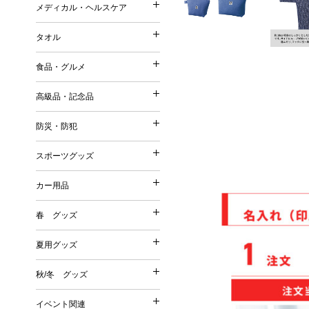
ストール・マフラー・UV
メディカル・ヘルスケア
コットンバッグ
メディカル・ヘルスケア
森林認証紙使用パッケージ
スリッパ・靴下
ポーチ（ファッション）
不織布バッグ
タオル
その他
その他
タオル
ポーチ（名入れ）
ボックスティッシュ／ボト
保冷温バッグ
Tシャツ・ウェア
食品・グルメ
ミラー
ポケットティッシュ／ポリ
サコッシュ／ショルダーバ
名入れタオル
バッグ
美容グッズ
高級品・記念品
ティッシュケース・カバー
巾着
高級品・記念品
ハンドタオル
傘・雨具
リラクゼーション
ウェットティッシュ
その他
防災・防犯
フェイスタオル
防災・防犯
オリジナルウェットティッ
時計
バスタオル
スポーツグッズ
絆創膏・綿棒
スポーツグッズ
フォトフレーム
今治タオル
防災グッズ
除菌グッズ
カー用品
筆記具
タオルギフトセット
カー用品
防犯グッズ
スポーツ・スポーツ観戦グ
マスク
食器
春 グッズ
春 グッズ
その他
洗剤・石鹸・ケア用品
カー関連グッズ
夏用グッズ
その他
夏用グッズ
桜
秋/冬 グッズ
秋/冬 グッズ
その他
扇子
イベント関連