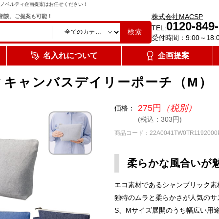
ノベルティ企画提案はお任せください！
株式会社MACSP
相談、ご提案も可能！
0120-849
TEL:
検索
受付時間：9:00～18:
名入れについて
企画提案
クキャンバスデイリーポーチ（M）
275円
（税別）
価格：
(税込：303円)
商品コード：22A0041TW0TR1192000
柔らかな風合いが
エコ素材であるシャンブリック素
独特のムラと柔らかさが人気のサ
S、Mサイズ展開のうち幅広い用