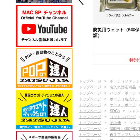
カバー付ふせ
バッテリー＆ウォーマー
防災用ウェット（5年保
5000
証）
特別価格
特別価格
特別
トップページ
ポーチ（ファッシ
トップページ
名入れ対応商品
トップページ
パッグ・ポーチ
トップページ
ポーチ（名入れ）
トップページ
ケース・ポーチ
トップページ
SDGs
シャン
トップページ
コットンバッグ
トップページ
その他
シャ
トップページ
300円～400円以
トップページ
再生ファブリック