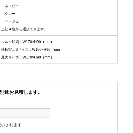
・ネイビー
・グレー
・ベージュ
上記４色から選択できます。
シルク印刷：W170×H90（mm）
熱転写…Sサイズ：W100×H90（mm
最大サイズ：W170×H90（mm）
別途お見積します。
表示されます