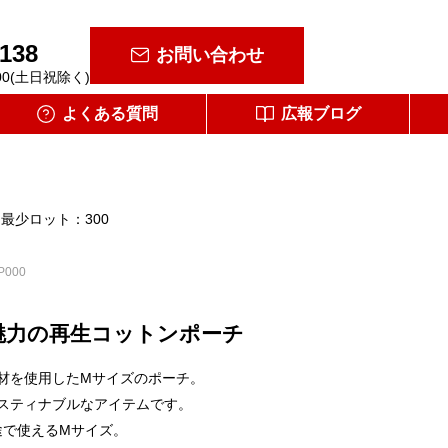
-138
お問い合わせ
00(土日祝除く)
よくある質問
広報ブログ
最少ロット：300
P000
魅力の再生コットンポーチ
材を使用したMサイズのポーチ。
スティナブルなアイテムです。
途で使えるMサイズ。