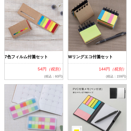
7色フィルム付箋セット
Wリングエコ付箋セット
54円
（税別）
144円
（税別）
(税込：60円)
(税込：159円)