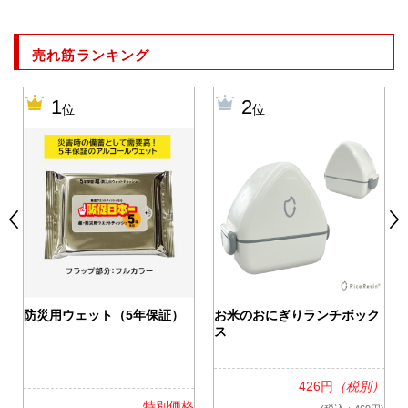
売れ筋ランキング
1
2
位
位
0
防災用ウェット（5年保証）
お米のおにぎりランチボック
ス
426円
（税別）
格
特別価格