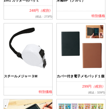
2in1 カッター付ハサミ
木箱BP（クルミ）
248円
（税別）
特別価格
(税込：273円)
スチールメジャー３M
カバー付き電子メモパッド１個
299円
（税別）
特別価格
(税込：329円)