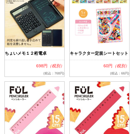
ちょいメモ１２桁電卓
キャラクター定規シートセット
698円
（税別）
60円
（税別）
(税込：768円)
(税込：66円)