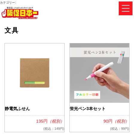
カテゴリー:
文具
静電気ふせん
蛍光ペン3本セット
135円
（税別）
90円
（税別）
(税込：149円)
(税込：99円)