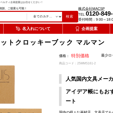
ノベルティ企画提案はお任せください！
株式会社MACSP
相談、ご提案も可能！
0120-849
TEL:
検索
受付時間：9:00～18:
名入れについて
企画提案
 ポケットクロッキーブック マルマン
特別価格
最少ロ
価格：
商品コード：25MMS161-2
人気国内文具メーカ
アイデア帳にもお
ート
国内の様々な画材店、文具店でも