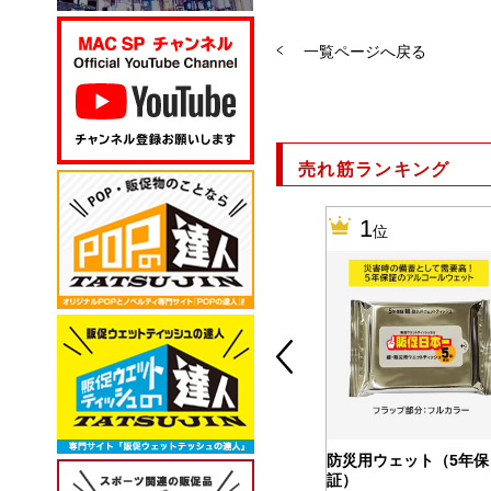
一覧ページへ戻る
売れ筋ランキング
10
1
位
位
カバー付ふせ
バッテリー＆ウォーマー
防災用ウェット（5年保
5000
証）