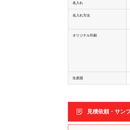
ケア
名入れ
名入れ方法
ルティッシュ
袋入りティッシュ
ッグ
オリジナル印刷
シュ
生産国
ッズ
見積依頼・サン