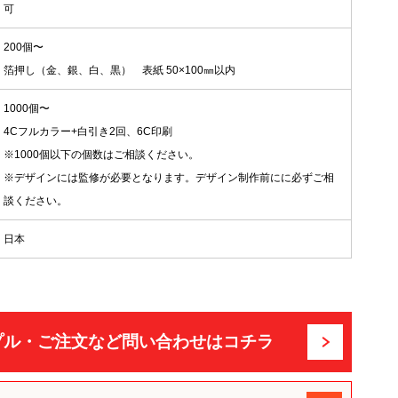
可
200個〜
箔押し（金、銀、白、黒） 表紙 50×100㎜以内
1000個〜
4Cフルカラー+白引き2回、6C印刷
※1000個以下の個数はご相談ください。
※デザインには監修が必要となります。デザイン制作前にに必ずご相
談ください。
日本
プル・ご注文など問い合わせはコチラ