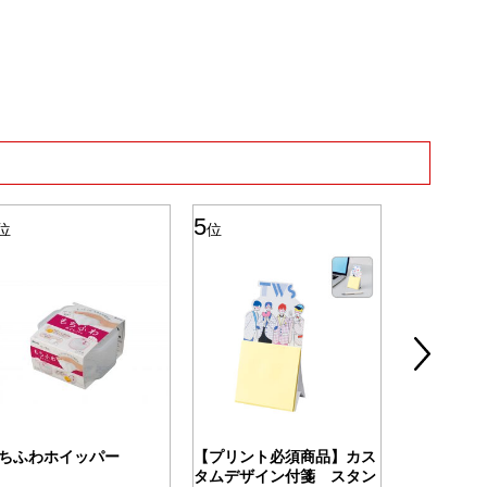
5
6
位
位
位
ちふわホイッパー
【プリント必須商品】カス
ツアライズ
タムデザイン付箋 スタン
ッグ