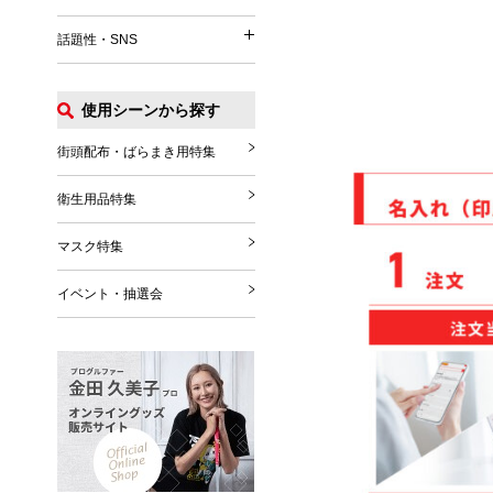
イベント関連
うちわ
パッグ・ポーチ
話題性・SNS
涼感タオル
話題性・SNS
マフラー・ストール
Tシャツ
扇風機
グローブ・シューズ
ポロシャツ
使用シーンから探す
花火
推し活グッズ
ブランケット
ジャンパー
その他
SNS関連グッズ
街頭配布・ばらまき用特集
その他雑貨
その他
ハロウィングッズ
衛生用品特集
クリスマスグッズ
マスク特集
年末年始
イベント・抽選会