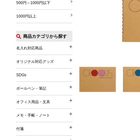
500円～1000円以下
1000円以上
商品カテゴリから探す
名入れ対応商品
名入れ対応商品
オリジナル対応グッズ
オリジナル対応グッズ
フルカラー印刷対応
SDGs
SDGs
オリジナル対応
ボールペン・筆記
ボールペン・筆記
竹（バンブー）
オフィス用品・文具
オフィス用品・文具
麦／麦わら
ボールペン
メモ・手帳・ノート
コーヒー
メモ・手帳・ノート
印鑑・ハンコ付きペン
文具
再生PET／リサイクルPET
付箋
フェルトペン・サインペン
付箋
雑貨
再生PP
ノート
蛍光ペン・ラインマーカー