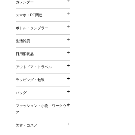
カレンダー
印鑑・ネーム
再生ファブリック／再生衣
カレンダー
メモ
シャープペンシル
普通紙 付箋
他）
スマホ・PC関連
手帳
鉛筆・色鉛筆
スマホ・PC関連
特殊紙・再生紙・古紙 付
リサイクルコットン
壁掛けカレンダー
筆記具（その他）
ボトル・タンブラー
フィルム 付箋
フェアトレードコットン
ボトル・タンブラー
卓上カレンダー
充電器・モバイルバッテリ
メモパッド・カバー無し 
オーガニックコットン
生活雑貨
万年カレンダー
生活雑貨
タッチペン
紙カバー・ソフトカバー付
ボトル
再生不織布
日用消耗品
ケース・ポーチ
ハードカバー・上製本 付
日用消耗品
タンブラー
ジュート
キッチングッズ（調理器具
スタンド
缶・プラ・ケース入り 付
アウトドア・トラベル
マグカップ
リサイクルPVC
アウトドア・トラベル
マグネット
その他
キッチン日用消耗品
ダイカット（型抜き） 付
リサイクルレザー
ラッピング・包装
お掃除グッズ
ラッピング・包装
生活用品
デザイン・キャラクタープ
再生紙
トラベルグッズ
バスグッズ
バッグ
日用品ギフトセット
変わり種・セット・その他
ラバーウッド（ゴムの木）
バッグ
アウトドアグッズ
リビンググッズ
巾着（ラッピング用品）
名刺大サイズ 付箋
ファッション・小物・ワークウェ
米・ライスレジン
名入れ傘・雨具
ファッション・小物・ワ
その他
ア
付箋本体に名入れ・印刷可
トートバッグ
セルロース
キーホルダー
名入れバッグ
EVA
美容・コスメ
ワークウェア
その他
美容・コスメ
エコバッグ
森林認証紙