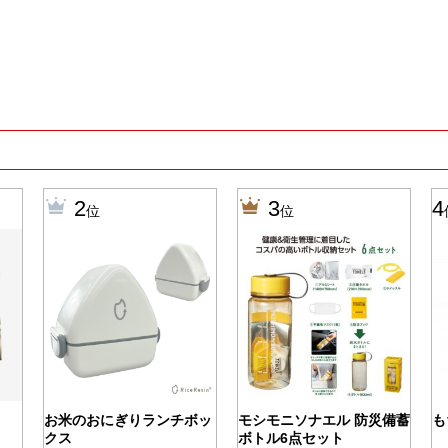
2
3
4
位
位
お米のおにぎりランチボッ
モシモニソナエル 防災備蓄
も
クス
ボトル6点セット