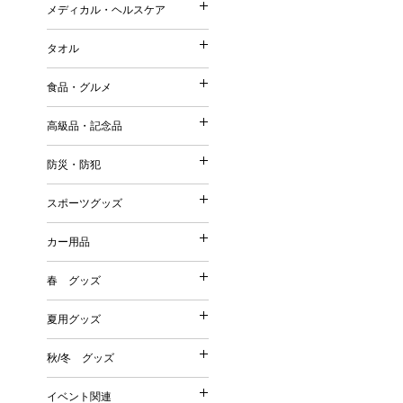
ストール・マフラー・UV
メディカル・ヘルスケア
コットンバッグ
メディカル・ヘルスケア
森林認証紙使用パッケージ
スリッパ・靴下
ポーチ（ファッション）
不織布バッグ
タオル
その他
その他
タオル
ポーチ（名入れ）
ボックスティッシュ／ボト
保冷温バッグ
Tシャツ・ウェア
食品・グルメ
ミラー
ポケットティッシュ／ポリ
サコッシュ／ショルダーバ
名入れタオル
バッグ
美容グッズ
高級品・記念品
ティッシュケース・カバー
巾着
高級品・記念品
ハンドタオル
傘・雨具
リラクゼーション
ウェットティッシュ
その他
防災・防犯
フェイスタオル
防災・防犯
オリジナルウェットティッ
時計
バスタオル
スポーツグッズ
絆創膏・綿棒
スポーツグッズ
フォトフレーム
今治タオル
防災グッズ
除菌グッズ
カー用品
筆記具
タオルギフトセット
カー用品
防犯グッズ
スポーツ・スポーツ観戦グ
マスク
食器
春 グッズ
春 グッズ
その他
洗剤・石鹸・ケア用品
カー関連グッズ
夏用グッズ
その他
夏用グッズ
桜
秋/冬 グッズ
秋/冬 グッズ
その他
扇子
イベント関連