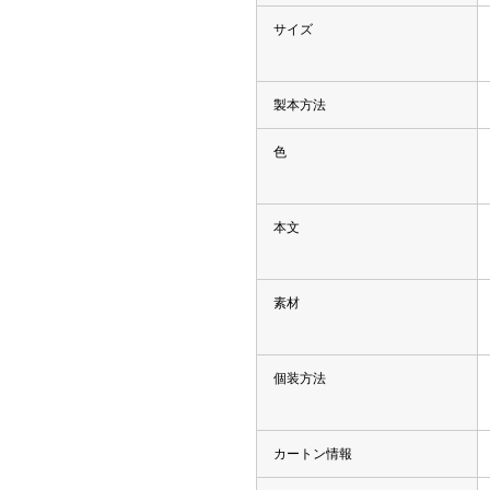
類（ポリエステル、ナイロン
サイズ
箋
製本方法
ー
付箋
色
 付箋
箋
、雑貨）
本文
箋
箋
素材
リント入り 付箋
 付箋
個装方法
ークウェア
カートン情報