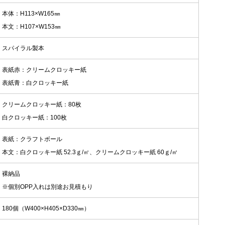
本体：H113×W165㎜
本文：H107×W153㎜
スパイラル製本
表紙赤：クリームクロッキー紙
表紙青：白クロッキー紙
クリームクロッキー紙：80枚
白クロッキー紙：100枚
表紙：クラフトボール
本文：白クロッキー紙 52.3ｇ/㎡、クリームクロッキー紙 60ｇ/㎡
裸納品
※個別OPP入れは別途お見積もり
180個（W400×H405×D330㎜）