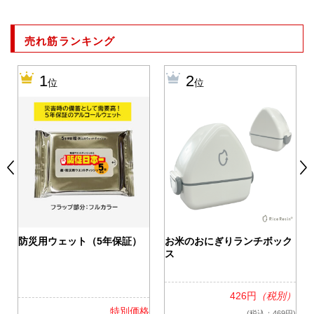
売れ筋ランキング
1
2
位
位
0
防災用ウェット（5年保証）
お米のおにぎりランチボック
ス
426円
（税別）
格
特別価格
(税込：469円)