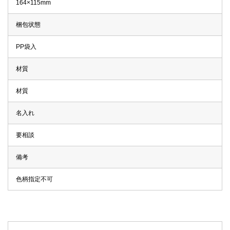
164×115mm
梱包状態
PP袋入
材質
材質
名入れ
要相談
備考
色柄指定不可