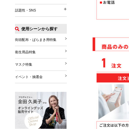
イベント関連
うちわ
パッグ・ポーチ
話題性・SNS
涼感タオル
話題性・SNS
マフラー・ストール
Tシャツ
扇風機
グローブ・シューズ
ポロシャツ
使用シーンから探す
花火
推し活グッズ
ブランケット
ジャンパー
その他
SNS関連グッズ
街頭配布・ばらまき用特集
その他雑貨
その他
ハロウィングッズ
衛生用品特集
クリスマスグッズ
マスク特集
年末年始
イベント・抽選会