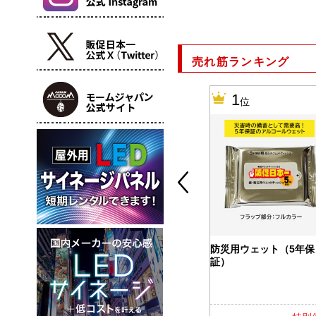
売れ筋ランキング
10
1
位
位
カバー付ふせ
バッテリー＆ウォーマー
防災用ウェット（5年保
5000
証）