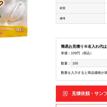
材質
備考
簡易お見積り※名入れ代は
単価：
109
円（税込）
数量：
数量を入力すると商品価格が
見積依頼・サン
・マーカー