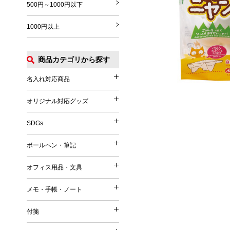
500円～1000円以下
1000円以上
商品カテゴリから探す
名入れ対応商品
名入れ対応商品
オリジナル対応グッズ
オリジナル対応グッズ
フルカラー印刷対応
SDGs
SDGs
オリジナル対応
ボールペン・筆記
ボールペン・筆記
竹（バンブー）
オフィス用品・文具
オフィス用品・文具
麦／麦わら
ボールペン
メモ・手帳・ノート
コーヒー
メモ・手帳・ノート
印鑑・ハンコ付きペン
文具
再生PET／リサイクルPET
付箋
フェルトペン・サインペン
付箋
雑貨
再生PP
ノート
蛍光ペン・ラインマーカー