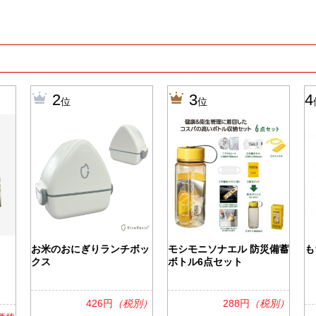
2
3
4
位
位
お米のおにぎりランチボッ
モシモニソナエル 防災備蓄
も
クス
ボトル6点セット
426円
（税別）
288円
（税別）