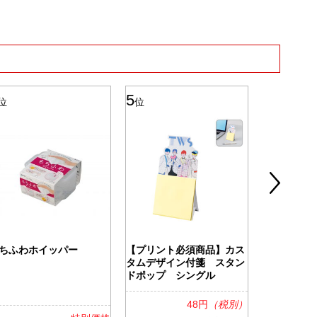
5
6
位
位
位
ちふわホイッパー
【プリント必須商品】カス
ツアライズ
タムデザイン付箋 スタン
ッグ
ドポップ シングル
48円
（税別）