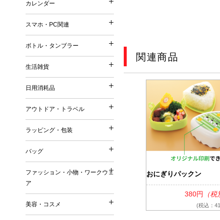
カレンダー
印鑑・ネーム
再生ファブリック／再生衣
カレンダー
メモ
シャープペンシル
普通紙 付箋
他）
スマホ・PC関連
手帳
鉛筆・色鉛筆
スマホ・PC関連
特殊紙・再生紙・古紙 付
リサイクルコットン
壁掛けカレンダー
筆記具（その他）
ボトル・タンブラー
フィルム 付箋
フェアトレードコットン
ボトル・タンブラー
卓上カレンダー
関連商品
充電器・モバイルバッテリ
メモパッド・カバー無し 
オーガニックコットン
生活雑貨
万年カレンダー
生活雑貨
タッチペン
紙カバー・ソフトカバー付
ボトル
再生不織布
日用消耗品
ケース・ポーチ
ハードカバー・上製本 付
日用消耗品
タンブラー
ジュート
キッチングッズ（調理器具
スタンド
缶・プラ・ケース入り 付
アウトドア・トラベル
マグカップ
リサイクルPVC
アウトドア・トラベル
マグネット
その他
キッチン日用消耗品
ダイカット（型抜き） 付
リサイクルレザー
ラッピング・包装
お掃除グッズ
ラッピング・包装
生活用品
デザイン・キャラクタープ
再生紙
トラベルグッズ
バスグッズ
バッグ
日用品ギフトセット
変わり種・セット・その他
ラバーウッド（ゴムの木）
バッグ
アウトドアグッズ
リビンググッズ
巾着（ラッピング用品）
名刺大サイズ 付箋
ファッション・小物・ワークウェ
米・ライスレジン
おにぎりパックン
名入れ傘・雨具
ファッション・小物・ワ
その他
ア
付箋本体に名入れ・印刷可
トートバッグ
セルロース
キーホルダー
380円
（税
名入れバッグ
EVA
美容・コスメ
ワークウェア
(税込：41
その他
美容・コスメ
エコバッグ
森林認証紙