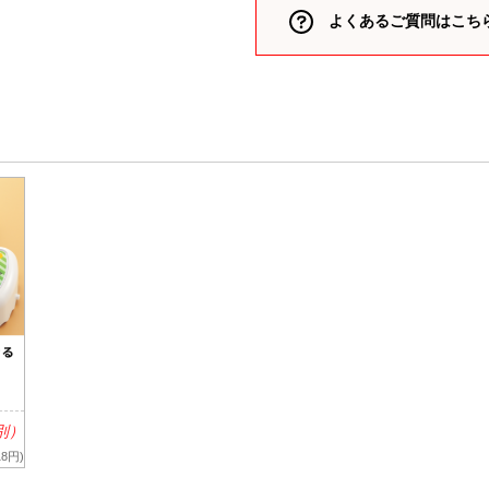
類（ポリエステル、ナイロン
よくあるご質問はこち
箋
ー
付箋
 付箋
箋
、雑貨）
箋
箋
リント入り 付箋
 付箋
ークウェア
別）
8円)