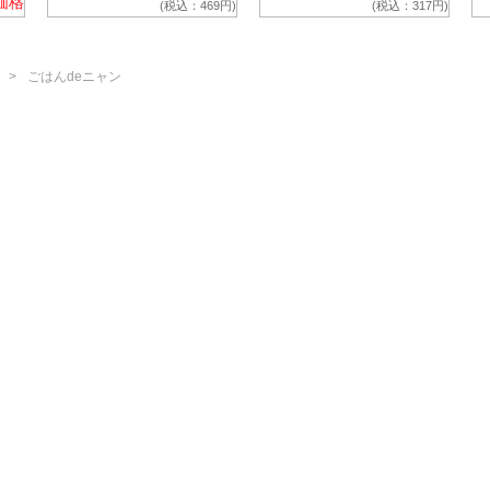
価格
(税込：469円)
(税込：317円)
ごはんdeニャン