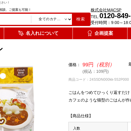
ださい！
株式会社MACSP
相談、ご提案も可能！
0120-849
TEL:
検索
受付時間：9:00～18:
名入れについて
企画提案
ン
99円
（税別）
価格：
(税込：109円)
商品コード：24SSDN000kk-552P000
ごはんをつめてひっくり返すだけ
カフェのような猫型のごはんが作
【商品仕様】
入数