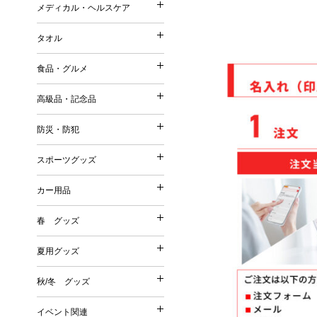
ストール・マフラー・UV
メディカル・ヘルスケア
コットンバッグ
メディカル・ヘルスケア
森林認証紙使用パッケージ
スリッパ・靴下
ポーチ（ファッション）
不織布バッグ
タオル
その他
その他
タオル
ポーチ（名入れ）
ボックスティッシュ／ボト
保冷温バッグ
Tシャツ・ウェア
食品・グルメ
ミラー
ポケットティッシュ／ポリ
サコッシュ／ショルダーバ
名入れタオル
バッグ
美容グッズ
高級品・記念品
ティッシュケース・カバー
巾着
高級品・記念品
ハンドタオル
傘・雨具
リラクゼーション
ウェットティッシュ
その他
防災・防犯
フェイスタオル
防災・防犯
オリジナルウェットティッ
時計
バスタオル
スポーツグッズ
絆創膏・綿棒
スポーツグッズ
フォトフレーム
今治タオル
防災グッズ
除菌グッズ
カー用品
筆記具
タオルギフトセット
カー用品
防犯グッズ
スポーツ・スポーツ観戦グ
マスク
食器
春 グッズ
春 グッズ
その他
洗剤・石鹸・ケア用品
カー関連グッズ
夏用グッズ
その他
夏用グッズ
桜
秋/冬 グッズ
秋/冬 グッズ
その他
扇子
イベント関連