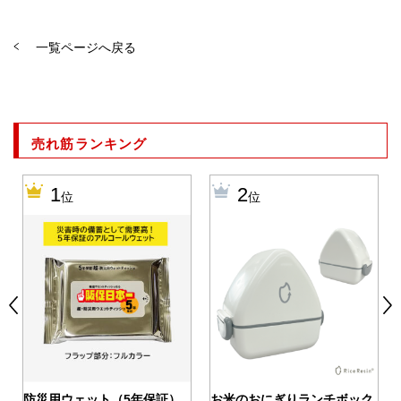
一覧ページへ戻る
売れ筋ランキング
1
2
位
位
0
防災用ウェット（5年保証）
お米のおにぎりランチボック