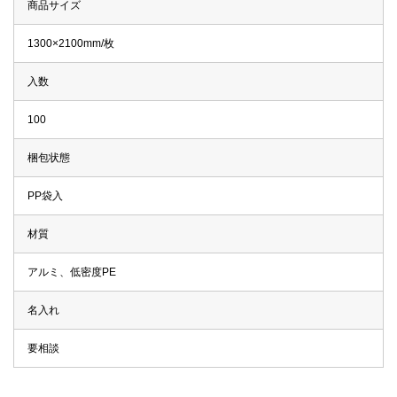
商品サイズ
1300×2100mm/枚
入数
100
梱包状態
PP袋入
材質
アルミ、低密度PE
名入れ
要相談