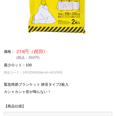
274円
（税別）
価格：
(税込：302円)
最少ロット：100
商品コード：24SSDN000kk-km-461P000
緊急簡易ブランケット 静音タイプ2枚入
カシャカシャ音が鳴らない！
【商品仕様】