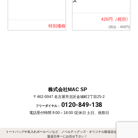
ス
426円
（税別）
格
特別価格
(税込：469円)
株式会社MAC SP
〒462-0047
名古屋市北区金城町2丁目25-2
0120-849-138
フリーダイヤル：
電話受付時間 9:00～18:00 /
定休日 土日、祝祭日
トートバッグや名入れボールベンなど、ノベルティグッズ・オリジナル販促品を作るなら
販促日本一にお任せ下さい！