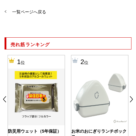
一覧ページへ戻る
売れ筋ランキング
1
2
位
位
0
防災用ウェット（5年保証）
お米のおにぎりランチボック