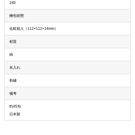
180
梱包状態
化粧箱入（112×112×14mm）
材質
綿
名入れ
刺繍
備考
約45匁
日本製