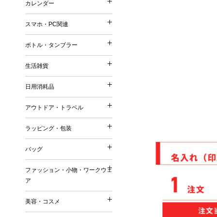
カレンダー
印鑑・ネーム
再生ファブリック／再生衣
カレンダー
メモ
シャープペンシル
普通紙 付箋
他）
スマホ・PC関連
手帳
鉛筆・色鉛筆
スマホ・PC関連
特殊紙・再生紙・古紙 付
リサイクルコットン
壁掛けカレンダー
筆記具（その他）
ボトル・タンブラー
フィルム 付箋
フェアトレードコットン
ボトル・タンブラー
卓上カレンダー
充電器・モバイルバッテリ
メモパッド・カバー無し 
オーガニックコットン
生活雑貨
万年カレンダー
生活雑貨
タッチペン
紙カバー・ソフトカバー付
ボトル
再生不織布
日用消耗品
ケース・ポーチ
ハードカバー・上製本 付
日用消耗品
タンブラー
ジュート
キッチングッズ（調理器具
スタンド
缶・プラ・ケース入り 付
アウトドア・トラベル
マグカップ
リサイクルPVC
アウトドア・トラベル
マグネット
その他
キッチン日用消耗品
ダイカット（型抜き） 付
リサイクルレザー
ラッピング・包装
お掃除グッズ
ラッピング・包装
生活用品
デザイン・キャラクタープ
再生紙
トラベルグッズ
バスグッズ
バッグ
日用品ギフトセット
変わり種・セット・その他
ラバーウッド（ゴムの木）
バッグ
アウトドアグッズ
リビンググッズ
巾着（ラッピング用品）
名刺大サイズ 付箋
ファッション・小物・ワークウェ
米・ライスレジン
名入れ傘・雨具
ファッション・小物・ワ
その他
ア
付箋本体に名入れ・印刷可
トートバッグ
セルロース
キーホルダー
名入れバッグ
EVA
美容・コスメ
ワークウェア
その他
美容・コスメ
エコバッグ
森林認証紙