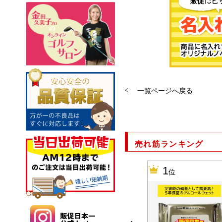
一覧ページへ戻る
売れ筋ランキング
10
1
位
位