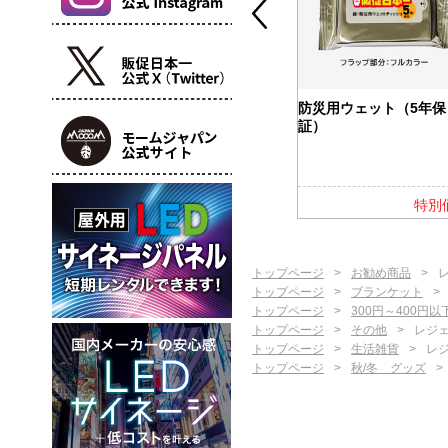
カバー付ふせ
バッテリー＆ウォーマー
防災用ウェット（5年保
5000
証）
特別価格
特別価格
特別
トップページ
お勧め商品
トップページ
ブランケット
トップページ
300円～400円以
トップページ
その他
レジ
トップページ
生活雑貨
レ
トップページ
秋/冬 グッズ