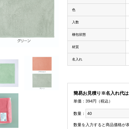
色
入数
梱包状態
材質
名入れ
簡易お見積り※名入れ代は
単価：
394
円（税込）
数量：
・マーカー
数量を入力すると商品価格が