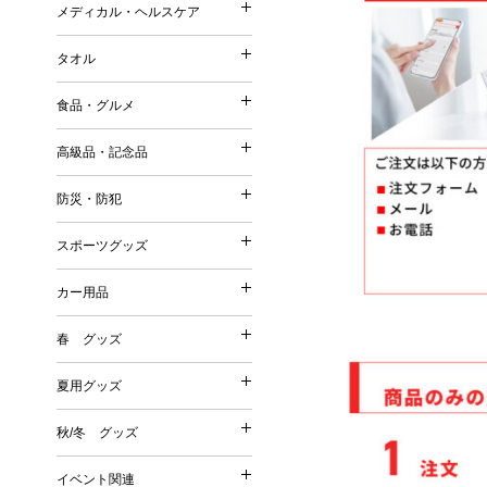
ストール・マフラー・UV
メディカル・ヘルスケア
コットンバッグ
メディカル・ヘルスケア
森林認証紙使用パッケージ
スリッパ・靴下
ポーチ（ファッション）
不織布バッグ
タオル
その他
その他
タオル
ポーチ（名入れ）
ボックスティッシュ／ボト
保冷温バッグ
Tシャツ・ウェア
食品・グルメ
ミラー
ポケットティッシュ／ポリ
サコッシュ／ショルダーバ
名入れタオル
バッグ
美容グッズ
高級品・記念品
ティッシュケース・カバー
巾着
高級品・記念品
ハンドタオル
傘・雨具
リラクゼーション
ウェットティッシュ
その他
防災・防犯
フェイスタオル
防災・防犯
オリジナルウェットティッ
時計
バスタオル
スポーツグッズ
絆創膏・綿棒
スポーツグッズ
フォトフレーム
今治タオル
防災グッズ
除菌グッズ
カー用品
筆記具
タオルギフトセット
カー用品
防犯グッズ
スポーツ・スポーツ観戦グ
マスク
食器
春 グッズ
春 グッズ
その他
洗剤・石鹸・ケア用品
カー関連グッズ
夏用グッズ
その他
夏用グッズ
桜
秋/冬 グッズ
秋/冬 グッズ
その他
扇子
イベント関連