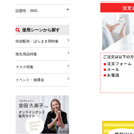
イベント関連
うちわ
パッグ・ポーチ
話題性・SNS
涼感タオル
話題性・SNS
マフラー・ストール
Tシャツ
扇風機
グローブ・シューズ
ポロシャツ
使用シーンから探す
花火
推し活グッズ
ブランケット
ジャンパー
その他
SNS関連グッズ
街頭配布・ばらまき用特集
その他雑貨
その他
ハロウィングッズ
衛生用品特集
クリスマスグッズ
マスク特集
年末年始
イベント・抽選会