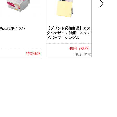
ちふわホイッパー
【プリント必須商品】カス
ツアライズ
タムデザイン付箋 スタン
ッグ
ドポップ シングル
48円
（税別）
特別価格
(税込：53円)