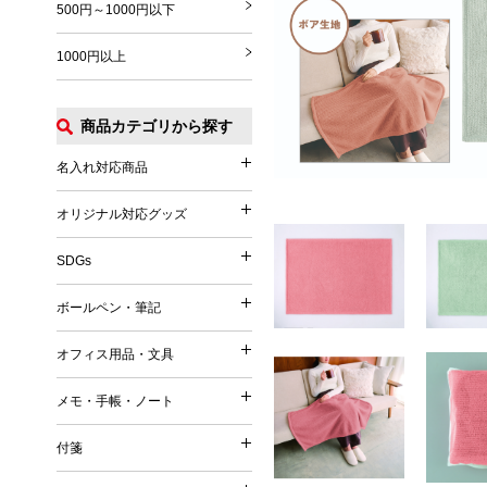
500円～1000円以下
1000円以上
商品カテゴリから探す
名入れ対応商品
名入れ対応商品
オリジナル対応グッズ
オリジナル対応グッズ
フルカラー印刷対応
SDGs
SDGs
オリジナル対応
ボールペン・筆記
ボールペン・筆記
竹（バンブー）
オフィス用品・文具
オフィス用品・文具
麦／麦わら
ボールペン
メモ・手帳・ノート
コーヒー
メモ・手帳・ノート
印鑑・ハンコ付きペン
文具
再生PET／リサイクルPET
付箋
フェルトペン・サインペン
付箋
雑貨
再生PP
ノート
蛍光ペン・ラインマーカー