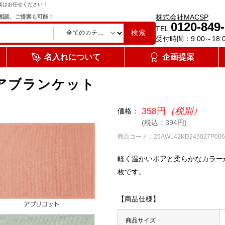
案はお任せください！
株式会社MACSP
相談、ご提案も可能！
0120-849
TEL:
検索
受付時間：9:00～18:
名入れについて
企画提案
アブランケット
358円
（税別）
価格：
(税込：394円)
商品コード：25AW142KD245027P006
軽く温かいボアと柔らかなカラー
枚です。
【商品仕様】
商品サイズ