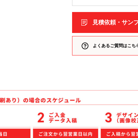
類（ポリエステル、ナイロン
箋
見積依頼・サン
ー
付箋
よくあるご質問はこち
 付箋
箋
、雑貨）
箋
箋
リント入り 付箋
 付箋
ークウェア