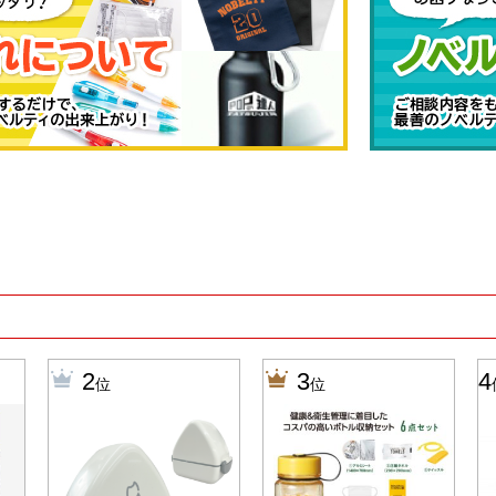
2
3
4
位
位