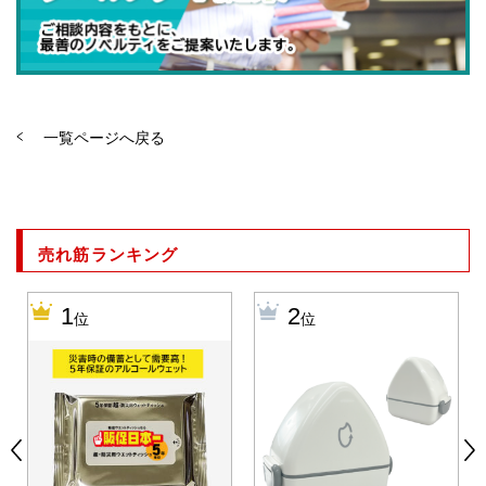
一覧ページへ戻る
売れ筋ランキング
1
2
位
位