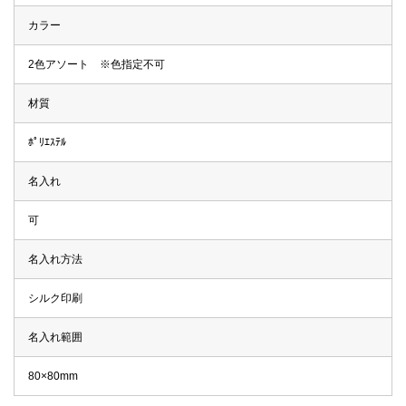
カラー
2色アソート ※色指定不可
材質
ﾎﾟﾘｴｽﾃﾙ
名入れ
可
名入れ方法
シルク印刷
名入れ範囲
80×80mm