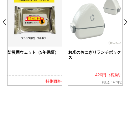
0
防災用ウェット（5年保証）
お米のおにぎりランチボック
ス
426円
（税別）
格
特別価格
(税込：469円)