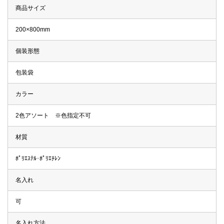
商品サイズ
200×800mm
個装形態
包装袋
カラー
2色アソート ※色指定不可
材質
ﾎﾟﾘｴｽﾃﾙ･ﾎﾟﾘｴﾁﾚﾝ
名入れ
可
名入れ方法