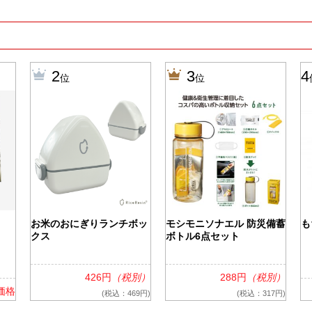
2
3
4
位
位
お米のおにぎりランチボッ
モシモニソナエル 防災備蓄
も
クス
ボトル6点セット
426円
（税別）
288円
（税別）
価格
(税込：469円)
(税込：317円)