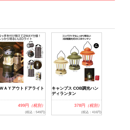
ＷＡＹアウトドアライト
キャンプス COB調光ハン
ディランタン
499円
（税別）
378円
（税別）
(税込：549円)
(税込：416円)