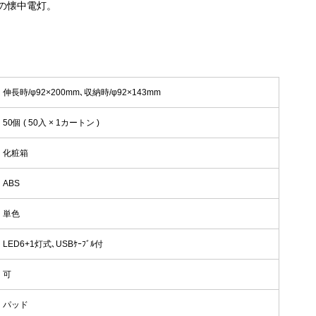
の懐中電灯。
伸長時/φ92×200mm､収納時/φ92×143mm
50個 ( 50入 × 1カートン )
化粧箱
ABS
単色
LED6+1灯式､USBｹｰﾌﾞﾙ付
可
パッド