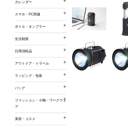
カレンダー
印鑑・ネーム
再生ファブリック／再生衣
カレンダー
メモ
シャープペンシル
普通紙 付箋
他）
スマホ・PC関連
手帳
鉛筆・色鉛筆
スマホ・PC関連
特殊紙・再生紙・古紙 付
リサイクルコットン
壁掛けカレンダー
筆記具（その他）
ボトル・タンブラー
フィルム 付箋
フェアトレードコットン
ボトル・タンブラー
卓上カレンダー
充電器・モバイルバッテリ
メモパッド・カバー無し 
オーガニックコットン
生活雑貨
万年カレンダー
生活雑貨
タッチペン
紙カバー・ソフトカバー付
ボトル
再生不織布
日用消耗品
ケース・ポーチ
ハードカバー・上製本 付
日用消耗品
タンブラー
ジュート
キッチングッズ（調理器具
スタンド
缶・プラ・ケース入り 付
アウトドア・トラベル
マグカップ
リサイクルPVC
アウトドア・トラベル
マグネット
その他
キッチン日用消耗品
ダイカット（型抜き） 付
リサイクルレザー
ラッピング・包装
お掃除グッズ
ラッピング・包装
生活用品
デザイン・キャラクタープ
再生紙
トラベルグッズ
バスグッズ
バッグ
日用品ギフトセット
変わり種・セット・その他
ラバーウッド（ゴムの木）
バッグ
アウトドアグッズ
リビンググッズ
巾着（ラッピング用品）
名刺大サイズ 付箋
ファッション・小物・ワークウェ
米・ライスレジン
名入れ傘・雨具
ファッション・小物・ワ
その他
ア
付箋本体に名入れ・印刷可
トートバッグ
セルロース
キーホルダー
名入れバッグ
EVA
美容・コスメ
ワークウェア
その他
美容・コスメ
エコバッグ
森林認証紙