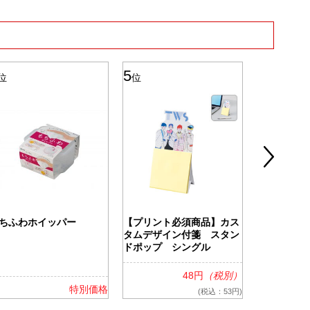
5
6
位
位
位
ちふわホイッパー
【プリント必須商品】カス
ツアライズ
タムデザイン付箋 スタン
ッグ
ドポップ シングル
48円
（税別）
特別価格
(税込：53円)