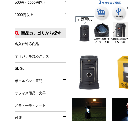
500円～1000円以下
1000円以上
商品カテゴリから探す
名入れ対応商品
名入れ対応商品
オリジナル対応グッズ
オリジナル対応グッズ
フルカラー印刷対応
SDGs
SDGs
オリジナル対応
ボールペン・筆記
ボールペン・筆記
竹（バンブー）
オフィス用品・文具
オフィス用品・文具
麦／麦わら
ボールペン
メモ・手帳・ノート
コーヒー
メモ・手帳・ノート
印鑑・ハンコ付きペン
文具
再生PET／リサイクルPET
付箋
フェルトペン・サインペン
付箋
雑貨
再生PP
ノート
蛍光ペン・ラインマーカー