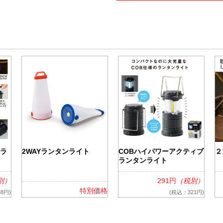
ケア
ルティッシュ
袋入りティッシュ
ッグ
シュ
ッズ
ンラ
2WAYランタンライト
COBハイパワーアクティブ
２
ランタンライト
別）
291円
（税別）
特別価格
8円)
(税込：321円)