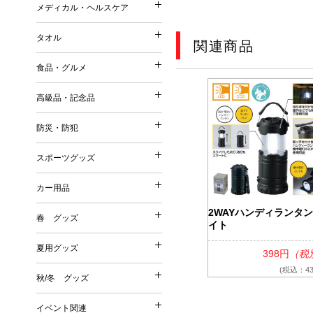
ストール・マフラー・UV
メディカル・ヘルスケア
コットンバッグ
メディカル・ヘルスケア
森林認証紙使用パッケージ
スリッパ・靴下
ポーチ（ファッション）
不織布バッグ
タオル
その他
関連商品
その他
タオル
ポーチ（名入れ）
ボックスティッシュ／ボト
保冷温バッグ
Tシャツ・ウェア
食品・グルメ
ミラー
ポケットティッシュ／ポリ
サコッシュ／ショルダーバ
名入れタオル
バッグ
美容グッズ
高級品・記念品
ティッシュケース・カバー
巾着
高級品・記念品
ハンドタオル
傘・雨具
リラクゼーション
ウェットティッシュ
その他
防災・防犯
フェイスタオル
防災・防犯
オリジナルウェットティッ
時計
バスタオル
スポーツグッズ
絆創膏・綿棒
スポーツグッズ
フォトフレーム
今治タオル
防災グッズ
除菌グッズ
カー用品
筆記具
タオルギフトセット
カー用品
防犯グッズ
スポーツ・スポーツ観戦グ
マスク
食器
2WAYハンディランタ
春 グッズ
イト
春 グッズ
その他
洗剤・石鹸・ケア用品
カー関連グッズ
夏用グッズ
398円
（税
その他
夏用グッズ
桜
(税込：43
秋/冬 グッズ
秋/冬 グッズ
その他
扇子
イベント関連