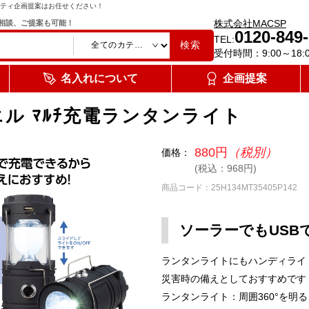
ティ企画提案はお任せください！
株式会社MACSP
相談、ご提案も可能！
0120-849
TEL:
検索
受付時間：9:00～18:
名入れについて
企画提案
ル ﾏﾙﾁ充電ランタンライト
880円
（税別）
価格：
(税込：968円)
商品コード：25H134MT35405P142
ソーラーでもUSB
ランタンライトにもハンディライト
災害時の備えとしておすすめです
ランタンライト：周囲360°を明