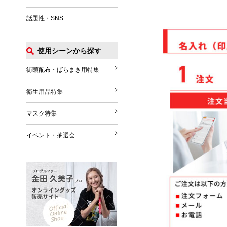
イベント関連
うちわ
パッグ・ポーチ
話題性・SNS
涼感タオル
話題性・SNS
マフラー・ストール
Tシャツ
扇風機
グローブ・シューズ
ポロシャツ
使用シーンから探す
花火
推し活グッズ
ブランケット
ジャンパー
その他
SNS関連グッズ
街頭配布・ばらまき用特集
その他雑貨
その他
ハロウィングッズ
衛生用品特集
クリスマスグッズ
マスク特集
年末年始
イベント・抽選会