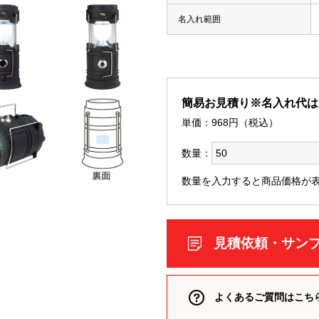
類（ポリエステル、ナイロン
名入れ範囲
箋
ー
付箋
簡易お見積り※名入れ代は
 付箋
単価：
968
円（税込）
箋
、雑貨）
数量：
箋
箋
数量を入力すると商品価格が
リント入り 付箋
 付箋
見積依頼・サン
ークウェア
よくあるご質問はこち