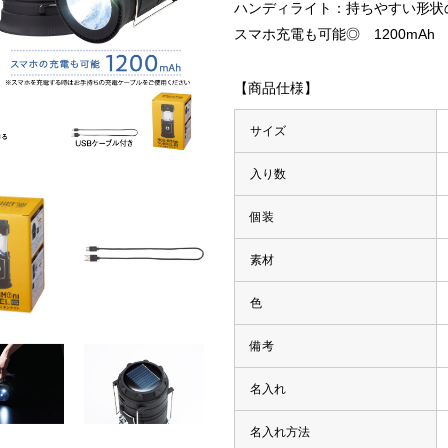
ハンディライト：持ちやすい形状
スマホ充電も可能◎ 1200mAh
【商品仕様】
サイズ
入り数
個装
素材
色
備考
名入れ
・マーカー
名入れ方法