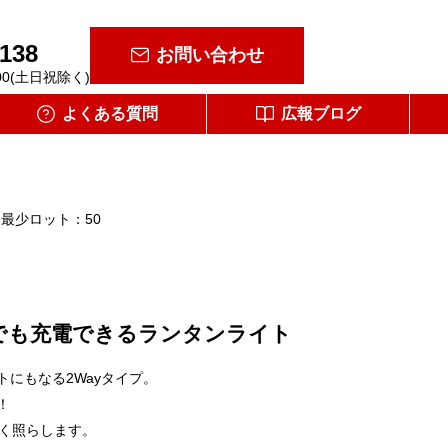
-138
お問い合わせ
00(土日祝除く)
よくある質問
広報ブログ
最少ロット：50
でも充電できるランタンライト
にもなる2Wayタイプ。
！
るく照らします。