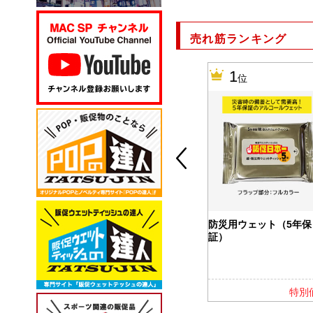
売れ筋ランキング
10
1
位
位
カバー付ふせ
バッテリー＆ウォーマー
防災用ウェット（5年保
5000
証）
特別価格
特別価格
特別