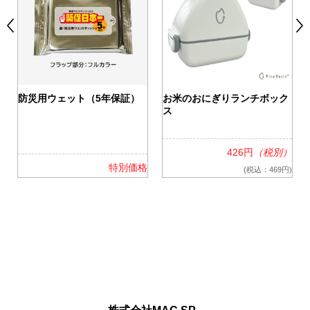
0
防災用ウェット（5年保証）
お米のおにぎりランチボック
ス
426円
（税別）
格
特別価格
(税込：469円)