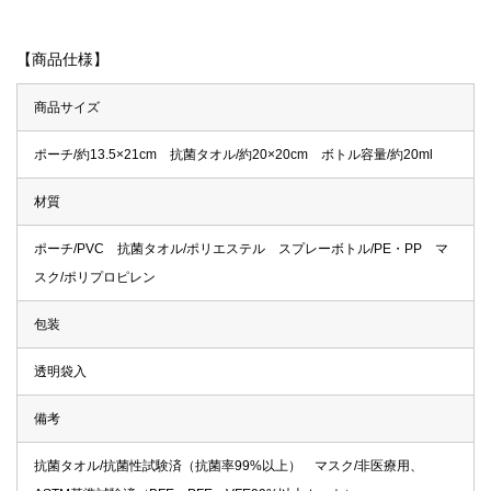
【商品仕様】
商品サイズ
ポーチ/約13.5×21cm 抗菌タオル/約20×20cm ボトル容量/約20ml
材質
ポーチ/PVC 抗菌タオル/ポリエステル スプレーボトル/PE・PP マ
スク/ポリプロピレン
包装
透明袋入
備考
抗菌タオル/抗菌性試験済（抗菌率99%以上） マスク/非医療用、