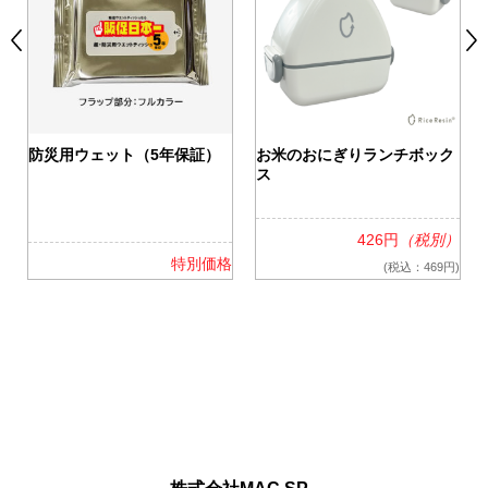
0
防災用ウェット（5年保証）
お米のおにぎりランチボック
ス
426円
（税別）
格
特別価格
(税込：469円)