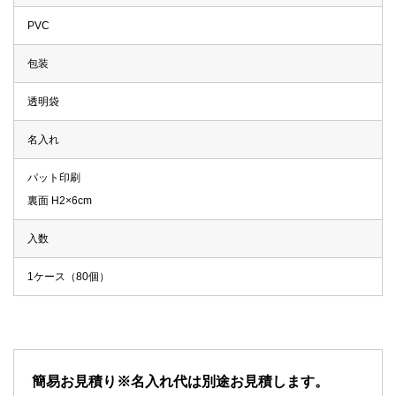
PVC
包装
透明袋
名入れ
パット印刷
裏面 H2×6cm
入数
1ケース（80個）
簡易お見積り※名入れ代は別途お見積します。