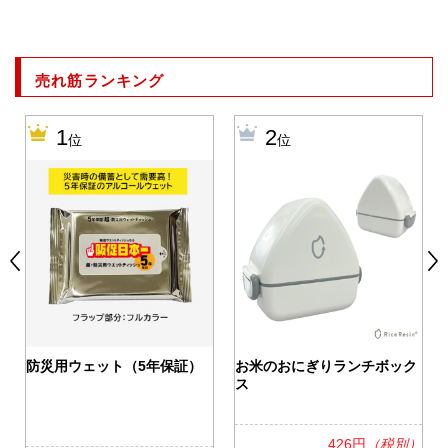
売れ筋ランキング
1
2
位
位
0
防災用ウェット（5年保証）
お米のおにぎりランチボック
ス
426円
（税別）