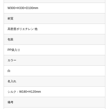
W300×H330×D100mm
材質
高密度ポリエチレン 他
包装
PP袋入り
カラー
白
名入れ
シルク：W180×H120mm
備考