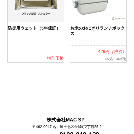
0
防災用ウェット（5年保証）
お米のおにぎりランチボック
ス
426円
（税別）
格
特別価格
(税込：469円)
株式会社MAC SP
〒462-0047
名古屋市北区金城町2丁目25-2