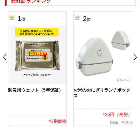
売れ筋ランキング
1
2
位
位
0
防災用ウェット（5年保証）
お米のおにぎりランチボック
ス
426円
（税別）
格
特別価格
(税込：469円)