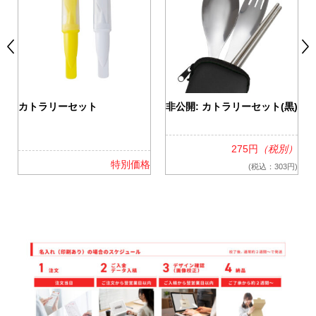
カトラリーセット
非公開: カトラリーセット(黒)
）
275円
（税別）
特別価格
)
(税込：303円)