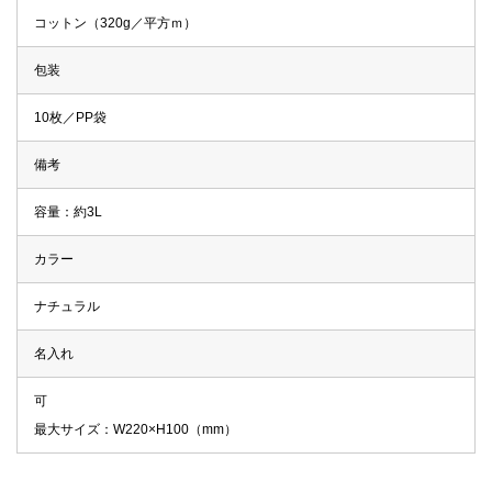
コットン（320g／平方ｍ）
包装
10枚／PP袋
備考
容量：約3L
カラー
ナチュラル
名入れ
可
最大サイズ：W220×H100（mm）