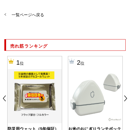
一覧ページへ戻る
売れ筋ランキング
1
2
位
位
0
防災用ウェット（5年保証）
お米のおにぎりランチボック