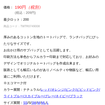
190円
（税別）
価格：
(税込：209円)
最少ロット：200
商品コード：TWTR0749008
厚みのあるコットン生地のトートバッグで、ランチバッグにぴっ
たりなサイズです。
お出かけ用のサブバッグとしても活躍します。
印刷方法も単色からフルカラー印刷まで対応しており、お好みの
デザインでオリジナルトートバッグを作成出来ます。
販路としても幅広いものがありノベルティや物販など、幅広い用
途にご利用いただけます。
※エコマーク付
カラー展開：ナチュラル/
レッド/オレンジ/ピンク/ビビッドピンク/
ライトブルー/スカイブルー/グレー/ネイビー/ブラック
サイズ展開：
SS
/S/
SM
/
M
/
ML
/
L