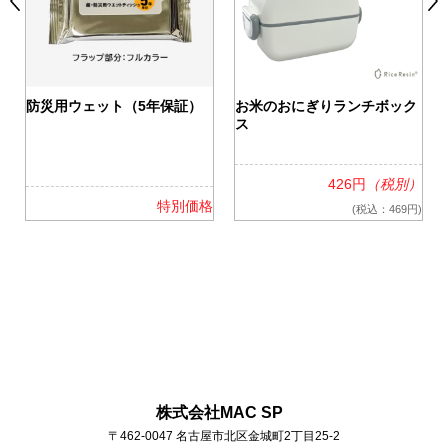
0
防災用ウェット（5年保証）
お米のおにぎりランチボック
ス
426円
（税別）
格
特別価格
(税込：469円)
株式会社MAC SP
〒462-0047
名古屋市北区金城町2丁目25-2