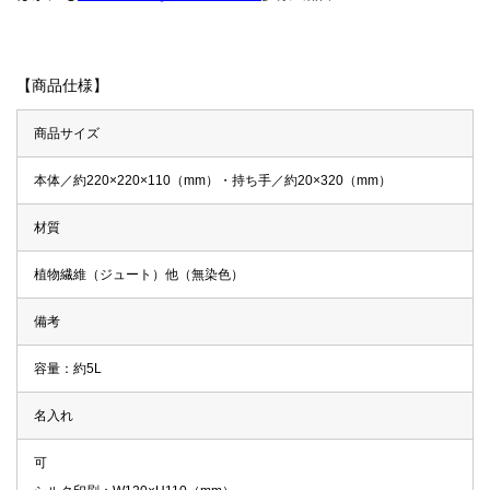
【商品仕様】
商品サイズ
本体／約220×220×110（mm）・持ち手／約20×320（mm）
材質
植物繊維（ジュート）他（無染色）
備考
容量：約5L
名入れ
可