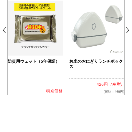
0
防災用ウェット（5年保証）
お米のおにぎりランチボック
ス
426円
（税別）
格
特別価格
(税込：469円)