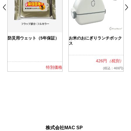
0
防災用ウェット（5年保証）
お米のおにぎりランチボック
ス
426円
（税別）
格
特別価格
(税込：469円)
株式会社MAC SP