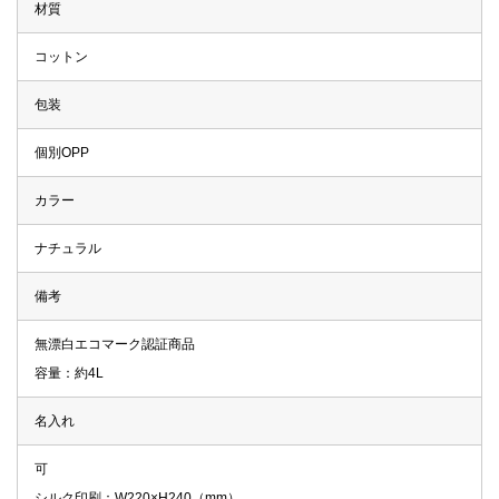
材質
コットン
包装
個別OPP
カラー
ナチュラル
備考
無漂白エコマーク認証商品
容量：約4L
名入れ
可
シルク印刷：W220×H240（mm）