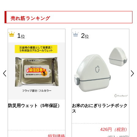
売れ筋ランキング
1
2
位
位
0
防災用ウェット（5年保証）
お米のおにぎりランチボック
ス
426円
（税別）
格
特別価格
(税込：469円)