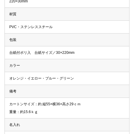
220×30mm
材質
PVC・ステンレススチール
包装
台紙付ポリ入 台紙サイズ／30×220mm
カラー
オレンジ・イエロー・ブルー・グリーン
備考
カートンサイズ：約 縦55×横36×高さ29ｃｍ
重量：約15.6ｋｇ
名入れ