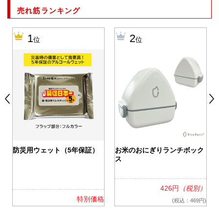
売れ筋ランキング
1
2
位
位
0
防災用ウェット（5年保証）
お米のおにぎりランチボック
ス
426円
（税別）
格
特別価格
(税込：469円)