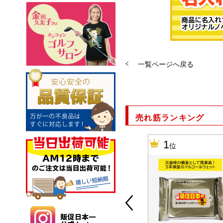
一覧ページへ戻る
売れ筋ランキング
10
1
位
位