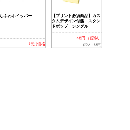
ちふわホイッパー
【プリント必須商品】カス
ツアライズ
タムデザイン付箋 スタン
ッグ
ドポップ シングル
48円
（税別）
特別価格
(税込：53円)