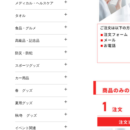
ストール・マフラー・UV
メディカル・ヘルスケア
コットンバッグ
メディカル・ヘルスケア
森林認証紙使用パッケージ
スリッパ・靴下
ポーチ（ファッション）
不織布バッグ
タオル
その他
その他
タオル
ポーチ（名入れ）
ボックスティッシュ／ボト
保冷温バッグ
Tシャツ・ウェア
食品・グルメ
ミラー
ポケットティッシュ／ポリ
サコッシュ／ショルダーバ
名入れタオル
バッグ
美容グッズ
高級品・記念品
ティッシュケース・カバー
巾着
高級品・記念品
ハンドタオル
傘・雨具
リラクゼーション
ウェットティッシュ
その他
防災・防犯
フェイスタオル
防災・防犯
オリジナルウェットティッ
時計
バスタオル
スポーツグッズ
絆創膏・綿棒
スポーツグッズ
フォトフレーム
今治タオル
防災グッズ
除菌グッズ
カー用品
筆記具
タオルギフトセット
カー用品
防犯グッズ
スポーツ・スポーツ観戦グ
マスク
食器
春 グッズ
春 グッズ
その他
洗剤・石鹸・ケア用品
カー関連グッズ
夏用グッズ
その他
夏用グッズ
桜
秋/冬 グッズ
秋/冬 グッズ
その他
扇子
イベント関連