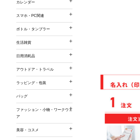
カレンダー
印鑑・ネーム
再生ファブリック／再生衣
カレンダー
メモ
シャープペンシル
普通紙 付箋
他）
スマホ・PC関連
手帳
鉛筆・色鉛筆
スマホ・PC関連
特殊紙・再生紙・古紙 付
リサイクルコットン
壁掛けカレンダー
筆記具（その他）
ボトル・タンブラー
フィルム 付箋
フェアトレードコットン
ボトル・タンブラー
卓上カレンダー
充電器・モバイルバッテリ
メモパッド・カバー無し 
オーガニックコットン
生活雑貨
万年カレンダー
生活雑貨
タッチペン
紙カバー・ソフトカバー付
ボトル
再生不織布
日用消耗品
ケース・ポーチ
ハードカバー・上製本 付
日用消耗品
タンブラー
ジュート
キッチングッズ（調理器具
スタンド
缶・プラ・ケース入り 付
アウトドア・トラベル
マグカップ
リサイクルPVC
アウトドア・トラベル
マグネット
その他
キッチン日用消耗品
ダイカット（型抜き） 付
リサイクルレザー
ラッピング・包装
お掃除グッズ
ラッピング・包装
生活用品
デザイン・キャラクタープ
再生紙
トラベルグッズ
バスグッズ
バッグ
日用品ギフトセット
変わり種・セット・その他
ラバーウッド（ゴムの木）
バッグ
アウトドアグッズ
リビンググッズ
巾着（ラッピング用品）
名刺大サイズ 付箋
ファッション・小物・ワークウェ
米・ライスレジン
名入れ傘・雨具
ファッション・小物・ワ
その他
ア
付箋本体に名入れ・印刷可
トートバッグ
セルロース
キーホルダー
名入れバッグ
EVA
美容・コスメ
ワークウェア
その他
美容・コスメ
エコバッグ
森林認証紙