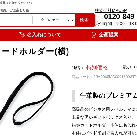
提案はお任せください！
株式会社MACSP
相談、ご提案も可能！
0120-849
TEL:
検索
受付時間：9:00～18:
名入れについて
企画提案
ードホルダー(横)
特別価格
最少ロ
価格：
商品コード：25H0085MC0001800ST0
牛革製のプレミア
高級品のビジネス用ノベルティに
上品な黒いギフトボックス入り。
箱やカードホルダー本体に名入れ
本体にパッド印刷で名入れが可能