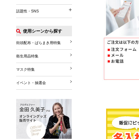
イベント関連
うちわ
パッグ・ポーチ
話題性・SNS
涼感タオル
話題性・SNS
マフラー・ストール
Tシャツ
扇風機
グローブ・シューズ
ポロシャツ
使用シーンから探す
花火
推し活グッズ
ブランケット
ジャンパー
その他
SNS関連グッズ
街頭配布・ばらまき用特集
その他雑貨
その他
ハロウィングッズ
衛生用品特集
クリスマスグッズ
マスク特集
年末年始
イベント・抽選会