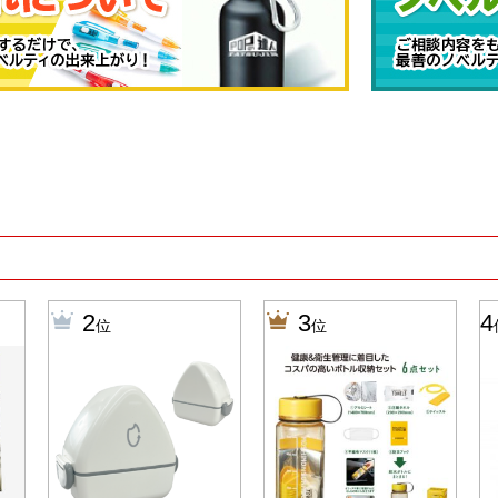
2
3
4
位
位