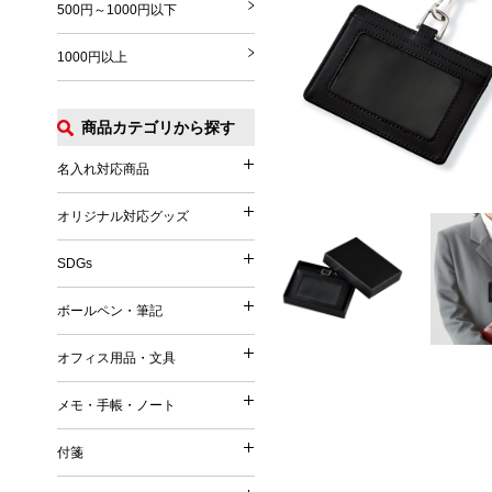
500円～1000円以下
1000円以上
商品カテゴリから探す
名入れ対応商品
名入れ対応商品
オリジナル対応グッズ
オリジナル対応グッズ
フルカラー印刷対応
SDGs
SDGs
オリジナル対応
ボールペン・筆記
ボールペン・筆記
竹（バンブー）
オフィス用品・文具
オフィス用品・文具
麦／麦わら
ボールペン
メモ・手帳・ノート
コーヒー
メモ・手帳・ノート
印鑑・ハンコ付きペン
文具
再生PET／リサイクルPET
付箋
フェルトペン・サインペン
付箋
雑貨
再生PP
ノート
蛍光ペン・ラインマーカー