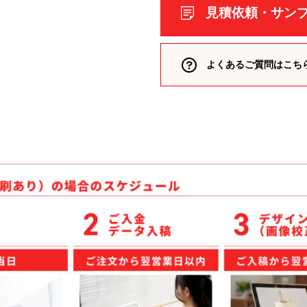
類（ポリエステル、ナイロン
見積依頼・サン
箋
よくあるご質問はこち
ー
付箋
 付箋
箋
、雑貨）
箋
箋
リント入り 付箋
 付箋
ークウェア