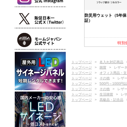
カバー付ふせ
バッテリー＆ウォーマー
防災用ウェット（5年保
5000
証）
特別価格
特別価格
特別
トップページ
名入れ対応商品
トップページ
雑貨
レザーネ
トップページ
オフィス用品・文
トップページ
その他
レザー
トップページ
500円～1000円
トップページ
その他
レザー
トップページ
生活雑貨
レザ
トップページ
高級品・記念品