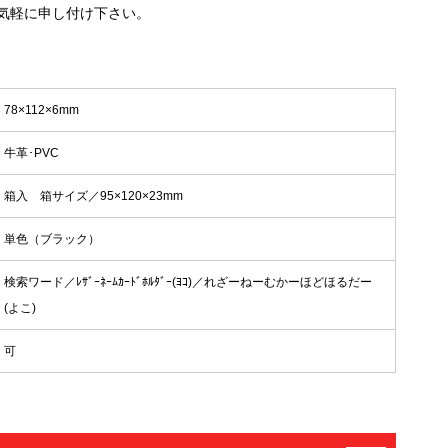
気軽に申し付け下さい。
78×112×6mm
牛革･PVC
箱入 箱サイズ／95×120×23mm
単色（ブラック）
検索ワード／ﾚｻﾞｰﾈｰﾑｶｰﾄﾞﾎﾙﾀﾞｰ(ﾖｺ)／れざーねーむかーほどほるだー
(よこ)
可