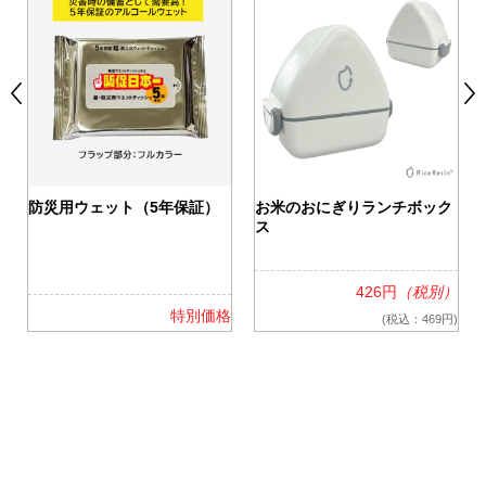
0
防災用ウェット（5年保証）
お米のおにぎりランチボック
ス
426円
（税別）
格
特別価格
(税込：469円)