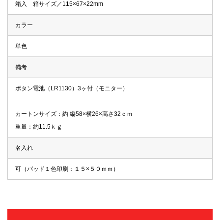
箱入 箱サイズ／115×67×22mm
カラー
単色
備考
ボタン電池（LR1130）3ヶ付（モニター）
カートンサイズ：約 縦58×横26×高さ32ｃｍ
重量：約11.5ｋｇ
名入れ
可（パッド１色印刷：１５×５０ｍｍ）