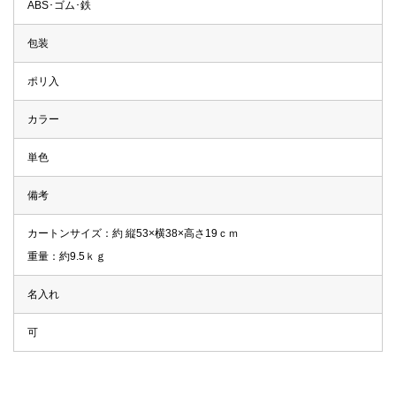
ABS･ゴム･鉄
包装
ポリ入
カラー
単色
備考
カートンサイズ：約 縦53×横38×高さ19ｃｍ
重量：約9.5ｋｇ
名入れ
可