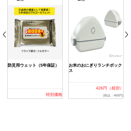
0
防災用ウェット（5年保証）
お米のおにぎりランチボック
ス
426円
（税別）
格
特別価格
(税込：469円)