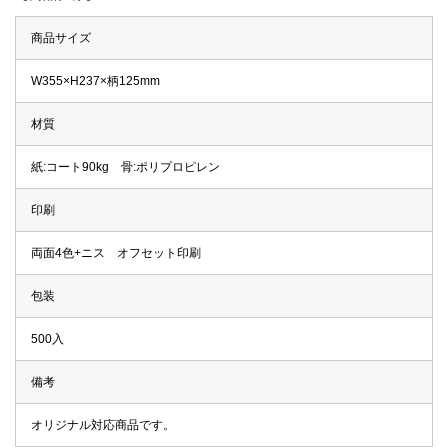
商品サイズ
W355×H237×柄125mm
材質
紙:コート90kg 骨:ポリプロピレン
印刷
両面4色+ニス オフセット印刷
包装
500入
備考
オリジナル対応商品です。