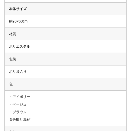
本体サイズ
約90×60cm
材質
ポリエステル
包装
ポリ袋入り
色
・アイボリー
・ベージュ
・ブラウン
３色取り混ぜ