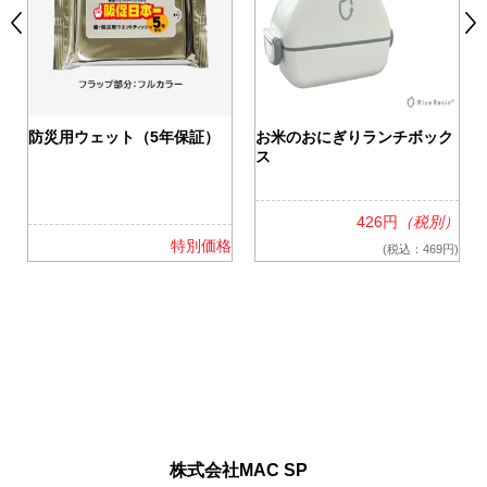
0
防災用ウェット（5年保証）
お米のおにぎりランチボック
ス
426円
（税別）
格
特別価格
(税込：469円)
株式会社MAC SP