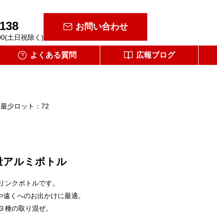
-138
お問い合わせ
00(土日祝除く)
よくある質問
広報ブログ
最少ロット：72
量アルミボトル
リンクボトルです。
アや遠くへのお出かけに最適。
３種の取り混ぜ。