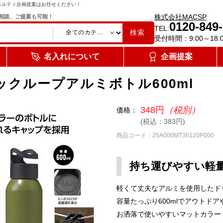
ベルティ企画提案はお任せください！
株式会社MACSP
相談、ご提案も可能！
0120-849
TEL:
検索
受付時間：9:00～18:
名入れについて
企画提案
ックループアルミボトル600ml
348円
（税別）
価格：
(税込：383円)
商品コード：25A000MT36120P000
持ち運びやすい軽
軽くて丈夫なアルミを使用したド
容量たっぷり600mlでアウトド
お洒落で使いやすいマットカラー