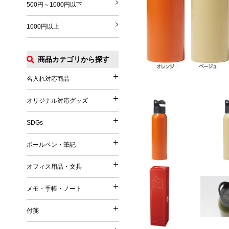
500円～1000円以下
1000円以上
商品カテゴリから探す
名入れ対応商品
名入れ対応商品
オリジナル対応グッズ
オリジナル対応グッズ
フルカラー印刷対応
SDGs
SDGs
オリジナル対応
ボールペン・筆記
ボールペン・筆記
竹（バンブー）
オフィス用品・文具
オフィス用品・文具
麦／麦わら
ボールペン
メモ・手帳・ノート
コーヒー
メモ・手帳・ノート
印鑑・ハンコ付きペン
文具
再生PET／リサイクルPET
付箋
フェルトペン・サインペン
付箋
雑貨
再生PP
ノート
蛍光ペン・ラインマーカー