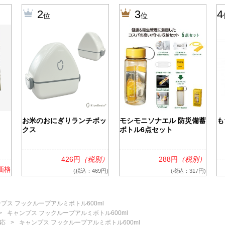
2
3
4
位
位
お米のおにぎりランチボッ
モシモニソナエル 防災備蓄
も
クス
ボトル6点セット
426円
（税別）
288円
（税別）
価格
(税込：469円)
(税込：317円)
プス フックループアルミボトル600ml
キャンプス フックループアルミボトル600ml
応
キャンプス フックループアルミボトル600ml