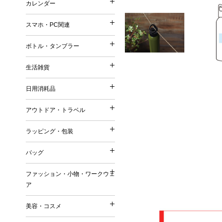
カレンダー
印鑑・ネーム
再生ファブリック／再生衣
カレンダー
メモ
シャープペンシル
普通紙 付箋
他）
スマホ・PC関連
手帳
鉛筆・色鉛筆
スマホ・PC関連
特殊紙・再生紙・古紙 付
リサイクルコットン
壁掛けカレンダー
筆記具（その他）
ボトル・タンブラー
フィルム 付箋
フェアトレードコットン
ボトル・タンブラー
卓上カレンダー
充電器・モバイルバッテリ
メモパッド・カバー無し 
オーガニックコットン
生活雑貨
万年カレンダー
生活雑貨
タッチペン
紙カバー・ソフトカバー付
ボトル
再生不織布
日用消耗品
ケース・ポーチ
ハードカバー・上製本 付
日用消耗品
タンブラー
ジュート
キッチングッズ（調理器具
スタンド
缶・プラ・ケース入り 付
アウトドア・トラベル
マグカップ
リサイクルPVC
アウトドア・トラベル
マグネット
その他
キッチン日用消耗品
ダイカット（型抜き） 付
リサイクルレザー
ラッピング・包装
お掃除グッズ
ラッピング・包装
生活用品
デザイン・キャラクタープ
再生紙
トラベルグッズ
バスグッズ
バッグ
日用品ギフトセット
変わり種・セット・その他
ラバーウッド（ゴムの木）
バッグ
アウトドアグッズ
リビンググッズ
巾着（ラッピング用品）
名刺大サイズ 付箋
ファッション・小物・ワークウェ
米・ライスレジン
名入れ傘・雨具
ファッション・小物・ワ
その他
ア
付箋本体に名入れ・印刷可
トートバッグ
セルロース
キーホルダー
名入れバッグ
EVA
美容・コスメ
ワークウェア
その他
美容・コスメ
エコバッグ
森林認証紙