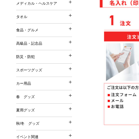
ストール・マフラー・UV
メディカル・ヘルスケア
コットンバッグ
メディカル・ヘルスケア
森林認証紙使用パッケージ
スリッパ・靴下
ポーチ（ファッション）
不織布バッグ
タオル
その他
その他
タオル
ポーチ（名入れ）
ボックスティッシュ／ボト
保冷温バッグ
Tシャツ・ウェア
食品・グルメ
ミラー
ポケットティッシュ／ポリ
サコッシュ／ショルダーバ
名入れタオル
バッグ
美容グッズ
高級品・記念品
ティッシュケース・カバー
巾着
高級品・記念品
ハンドタオル
傘・雨具
リラクゼーション
ウェットティッシュ
その他
防災・防犯
フェイスタオル
防災・防犯
オリジナルウェットティッ
時計
バスタオル
スポーツグッズ
絆創膏・綿棒
スポーツグッズ
フォトフレーム
今治タオル
防災グッズ
除菌グッズ
カー用品
筆記具
タオルギフトセット
カー用品
防犯グッズ
スポーツ・スポーツ観戦グ
マスク
食器
春 グッズ
春 グッズ
その他
洗剤・石鹸・ケア用品
カー関連グッズ
夏用グッズ
その他
夏用グッズ
桜
秋/冬 グッズ
秋/冬 グッズ
その他
扇子
イベント関連