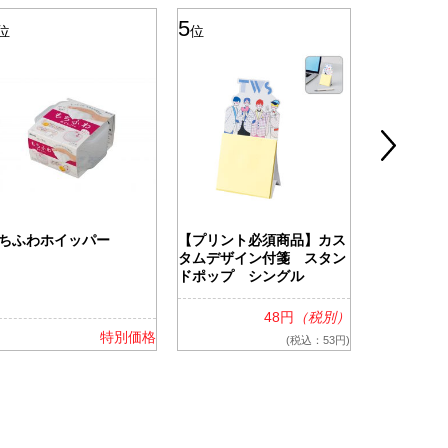
5
6
位
位
位
ちふわホイッパー
【プリント必須商品】カス
ツアライズ
タムデザイン付箋 スタン
ッグ
ドポップ シングル
48円
（税別）
特別価格
(税込：53円)