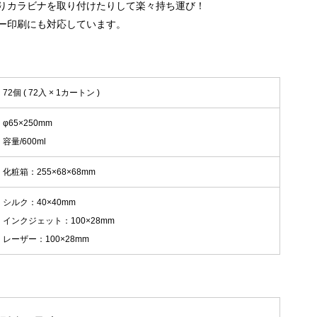
りカラビナを取り付けたりして楽々持ち運び！
ー印刷にも対応しています。
72個 ( 72入 × 1カートン )
φ65×250mm
容量/600ml
化粧箱：255×68×68mm
シルク：40×40mm
インクジェット：100×28mm
レーザー：100×28mm