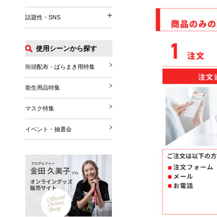
イベント関連
うちわ
パッグ・ポーチ
話題性・SNS
涼感タオル
話題性・SNS
マフラー・ストール
Tシャツ
扇風機
グローブ・シューズ
ポロシャツ
使用シーンから探す
花火
推し活グッズ
ブランケット
ジャンパー
その他
SNS関連グッズ
街頭配布・ばらまき用特集
その他雑貨
その他
ハロウィングッズ
衛生用品特集
クリスマスグッズ
マスク特集
年末年始
イベント・抽選会