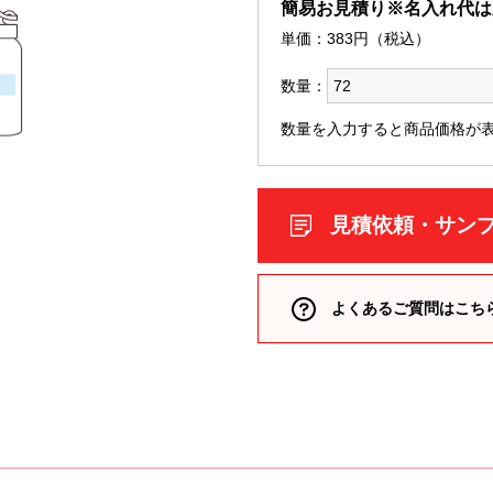
簡易お見積り※名入れ代は
類（ポリエステル、ナイロン
単価：
383
円（税込）
箋
数量：
数量を入力すると商品価格が
ー
付箋
 付箋
箋
見積依頼・サン
、雑貨）
箋
箋
よくあるご質問はこち
リント入り 付箋
 付箋
ークウェア