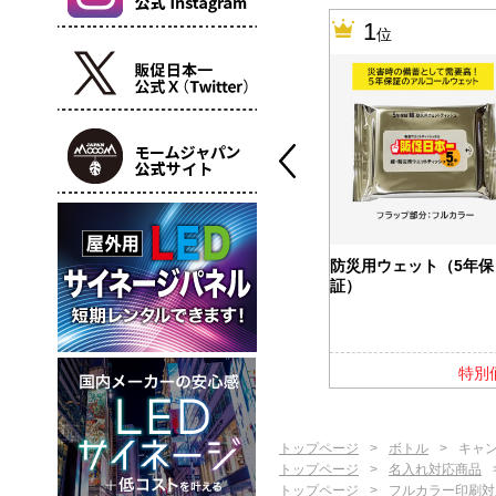
10
1
位
位
カバー付ふせ
バッテリー＆ウォーマー
防災用ウェット（5年保
5000
証）
特別価格
特別価格
特別
トップページ
ボトル
キャン
トップページ
名入れ対応商品
トップページ
フルカラー印刷対