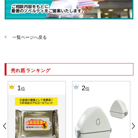
一覧ページへ戻る
売れ筋ランキング
1
2
位
位