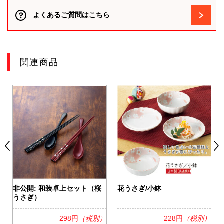
よくあるご質問はこちら
関連商品
非公開: 和装卓上セット（桜
花うさぎ/小鉢
うさぎ）
）
298円
（税別）
228円
（税別）