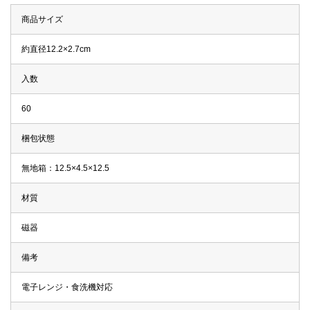
商品サイズ
約直径12.2×2.7cm
入数
60
梱包状態
無地箱：12.5×4.5×12.5
材質
磁器
備考
電子レンジ・食洗機対応