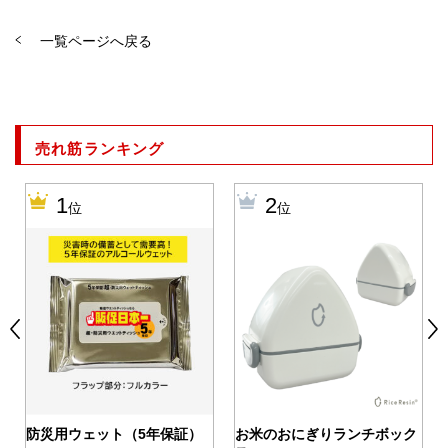
一覧ページへ戻る
売れ筋ランキング
1
2
位
位
0
防災用ウェット（5年保証）
お米のおにぎりランチボック