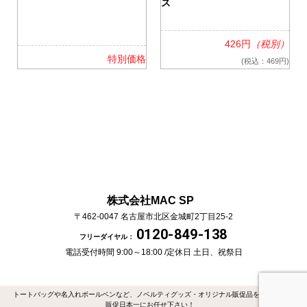
ス
426円
（税別）
格
特別価格
(税込：469円)
株式会社MAC SP
〒462-0047
名古屋市北区金城町2丁目25-2
0120-849-138
フリーダイヤル：
電話受付時間 9:00～18:00 /
定休日 土日、祝祭日
トートバッグや名入れボールベンなど、ノベルティグッズ・オリジナル販促品を作るなら
販促日本一にお任せ下さい！