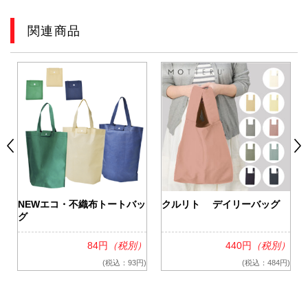
関連商品
NEWエコ・不織布トートバッ
クルリト デイリーバッグ
グ
84円
（税別）
440円
（税別）
格
(税込：93円)
(税込：484円)