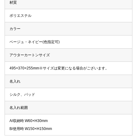
材質
ポリエステル
カラー
ベージュ・ネイビー(色指定可)
アウターカートンサイズ
495×370×255mm※サイズは変更になる場合がございます。
名入れ
シルク、パッド
名入れ範囲
A/収納時 W60×H30mm
B/使用時 W150×H150mm