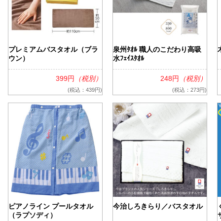
ケア
ルティッシュ
プレミアムバスタオル（ブラ
泉州ﾀｵﾙ 職人のこだわり高吸
袋入りティッシュ
ッグ
ウン）
水ﾌｪｲｽﾀｵﾙ
399円
（税別）
248円
（税別）
(税込：439円)
(税込：273円)
シュ
ッズ
ピアノライン プールタオル
今治しろきらり／バスタオル
（ラプソディ）