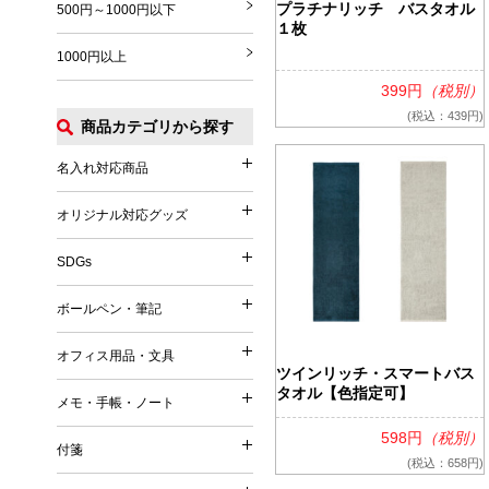
プラチナリッチ バスタオル
500円～1000円以下
１枚
1000円以上
399円
（税別）
(税込：439円)
商品カテゴリから探す
名入れ対応商品
名入れ対応商品
オリジナル対応グッズ
オリジナル対応グッズ
フルカラー印刷対応
SDGs
SDGs
オリジナル対応
ボールペン・筆記
ボールペン・筆記
竹（バンブー）
オフィス用品・文具
オフィス用品・文具
麦／麦わら
ツインリッチ・スマートバス
ボールペン
タオル【色指定可】
メモ・手帳・ノート
コーヒー
メモ・手帳・ノート
印鑑・ハンコ付きペン
文具
598円
（税別）
再生PET／リサイクルPET
付箋
フェルトペン・サインペン
付箋
雑貨
(税込：658円)
再生PP
ノート
蛍光ペン・ラインマーカー