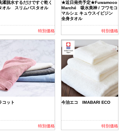
洗濯脱水するだけですぐ乾く
★近日発売予定★Fuwamoco
タオル スリムバスタオル
Marché 吸水美神 / フワモコ
マルシェ キュウスイビジン
全身タオル
特別価格
特別価格
ラコット
今治エコ IMABARI ECO
特別価格
特別価格