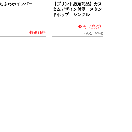
ちふわホイッパー
【プリント必須商品】カス
ツアライズ
タムデザイン付箋 スタン
ッグ
ドポップ シングル
48円
（税別）
特別価格
(税込：53円)