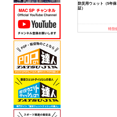
カバー付ふせ
バッテリー＆ウォーマー
防災用ウェット（5年保
5000
証）
特別価格
特別価格
特別