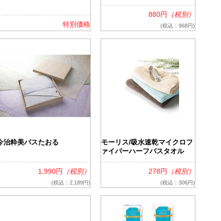
880円
（税別）
特別価格
(税込：968円)
今治粋美バスたおる
モーリス/吸水速乾マイクロフ
ァイバーハーフバスタオル
1,990円
（税別）
278円
（税別）
(税込：2,189円)
(税込：306円)