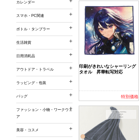
カレンダー
印鑑・ネーム
再生ファブリック／再生衣
カレンダー
メモ
シャープペンシル
普通紙 付箋
他）
スマホ・PC関連
手帳
鉛筆・色鉛筆
スマホ・PC関連
特殊紙・再生紙・古紙 付
リサイクルコットン
壁掛けカレンダー
筆記具（その他）
ボトル・タンブラー
フィルム 付箋
フェアトレードコットン
ボトル・タンブラー
卓上カレンダー
充電器・モバイルバッテリ
メモパッド・カバー無し 
オーガニックコットン
生活雑貨
万年カレンダー
生活雑貨
タッチペン
紙カバー・ソフトカバー付
ボトル
再生不織布
日用消耗品
ケース・ポーチ
ハードカバー・上製本 付
日用消耗品
タンブラー
ジュート
キッチングッズ（調理器具
印刷がきれいなシャーリング
スタンド
缶・プラ・ケース入り 付
アウトドア・トラベル
マグカップ
リサイクルPVC
タオル 昇華転写対応
アウトドア・トラベル
マグネット
その他
キッチン日用消耗品
ダイカット（型抜き） 付
リサイクルレザー
ラッピング・包装
お掃除グッズ
ラッピング・包装
生活用品
デザイン・キャラクタープ
再生紙
トラベルグッズ
バスグッズ
バッグ
特別価格
日用品ギフトセット
変わり種・セット・その他
ラバーウッド（ゴムの木）
バッグ
アウトドアグッズ
リビンググッズ
巾着（ラッピング用品）
名刺大サイズ 付箋
ファッション・小物・ワークウェ
米・ライスレジン
名入れ傘・雨具
ファッション・小物・ワ
その他
ア
付箋本体に名入れ・印刷可
トートバッグ
セルロース
キーホルダー
名入れバッグ
EVA
美容・コスメ
ワークウェア
その他
美容・コスメ
エコバッグ
森林認証紙