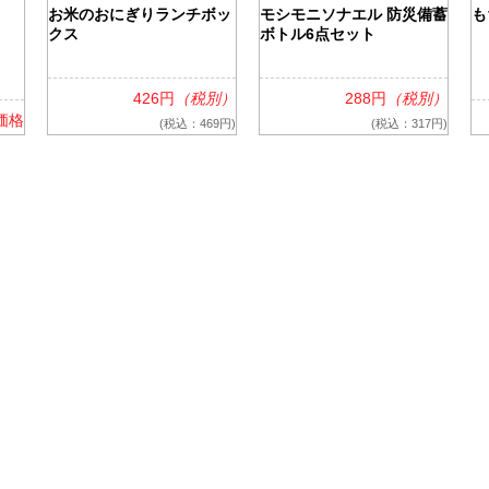
お米のおにぎりランチボッ
モシモニソナエル 防災備蓄
も
クス
ボトル6点セット
426円
（税別）
288円
（税別）
価格
(税込：469円)
(税込：317円)