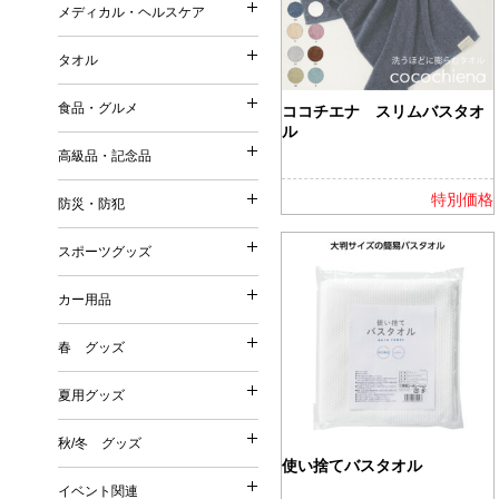
ストール・マフラー・UV
メディカル・ヘルスケア
コットンバッグ
メディカル・ヘルスケア
森林認証紙使用パッケージ
スリッパ・靴下
ポーチ（ファッション）
不織布バッグ
タオル
その他
その他
タオル
ポーチ（名入れ）
ボックスティッシュ／ボト
保冷温バッグ
Tシャツ・ウェア
食品・グルメ
ミラー
ココチエナ スリムバスタオ
ポケットティッシュ／ポリ
サコッシュ／ショルダーバ
ル
名入れタオル
バッグ
美容グッズ
高級品・記念品
ティッシュケース・カバー
巾着
高級品・記念品
ハンドタオル
傘・雨具
リラクゼーション
ウェットティッシュ
その他
特別価格
防災・防犯
フェイスタオル
防災・防犯
オリジナルウェットティッ
時計
バスタオル
スポーツグッズ
絆創膏・綿棒
スポーツグッズ
フォトフレーム
今治タオル
防災グッズ
除菌グッズ
カー用品
筆記具
タオルギフトセット
カー用品
防犯グッズ
スポーツ・スポーツ観戦グ
マスク
食器
春 グッズ
春 グッズ
その他
洗剤・石鹸・ケア用品
カー関連グッズ
夏用グッズ
その他
夏用グッズ
桜
秋/冬 グッズ
秋/冬 グッズ
その他
使い捨てバスタオル
扇子
イベント関連