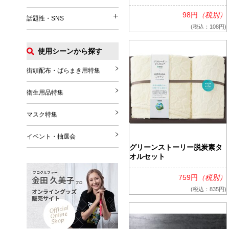
イベント関連
うちわ
パッグ・ポーチ
98円
（税別）
話題性・SNS
涼感タオル
話題性・SNS
マフラー・ストール
(税込：108円)
Tシャツ
扇風機
グローブ・シューズ
ポロシャツ
使用シーンから探す
花火
推し活グッズ
ブランケット
ジャンパー
その他
SNS関連グッズ
街頭配布・ばらまき用特集
その他雑貨
その他
ハロウィングッズ
衛生用品特集
クリスマスグッズ
マスク特集
年末年始
イベント・抽選会
グリーンストーリー脱炭素タ
オルセット
759円
（税別）
(税込：835円)