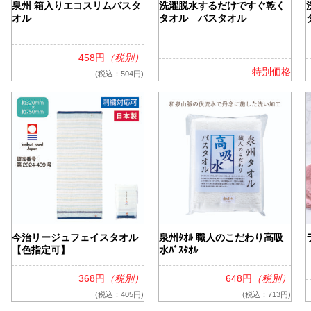
泉州 箱入りエコスリムバスタ
洗濯脱水するだけですぐ乾く
オル
タオル バスタオル
458円
（税別）
特別価格
(税込：504円)
今治リージュフェイスタオル
泉州ﾀｵﾙ 職人のこだわり高吸
【色指定可】
水ﾊﾞｽﾀｵﾙ
368円
（税別）
648円
（税別）
・マーカー
(税込：405円)
(税込：713円)