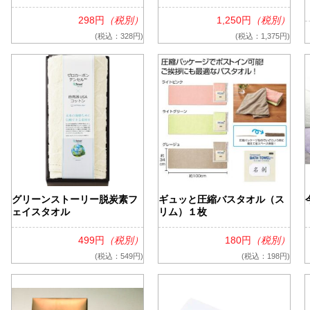
298円
（税別）
1,250円
（税別）
(税込：328円)
(税込：1,375円)
グリーンストーリー脱炭素フ
ギュッと圧縮バスタオル（ス
ェイスタオル
リム）１枚
499円
（税別）
180円
（税別）
(税込：549円)
(税込：198円)