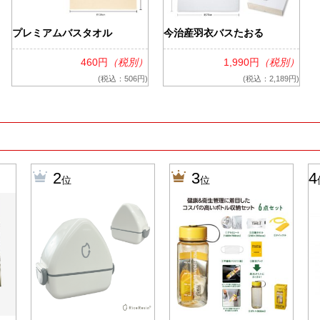
プレミアムバスタオル
今治産羽衣バスたおる
460円
（税別）
1,990円
（税別）
(税込：506円)
(税込：2,189円)
2
3
4
位
位