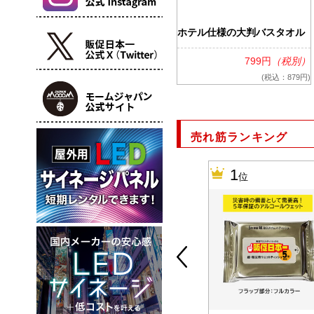
ホテル仕様の大判バスタオル
799円
（税別）
(税込：879円)
売れ筋ランキング
10
1
位
位