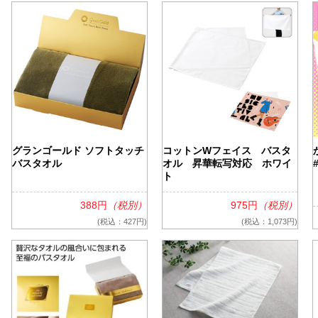
類（ポリエステル、ナイロン
箋
ー
付箋
 付箋
箋
、雑貨）
グランゴールド ソフトタッチ
コットンWフェイス バスタ
箋
バスタオル
オル 昇華転写対応 ホワイ
ト
箋
リント入り 付箋
388円
（税別）
975円
（税別）
 付箋
(税込：427円)
(税込：1,073円)
ークウェア