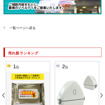
一覧ページへ戻る
売れ筋ランキング
1
2
位
位