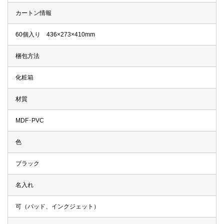
カートン情報
60個入り 436×273×410mm
梱包方法
化粧箱
材質
MDF･PVC
色
ブラック
名入れ
可（パッド、インクジェット）