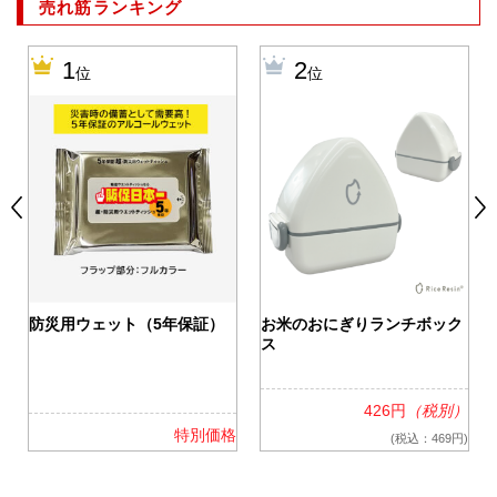
売れ筋ランキング
1
2
位
位
0
防災用ウェット（5年保証）
お米のおにぎりランチボック
ス
426円
（税別）
格
特別価格
(税込：469円)