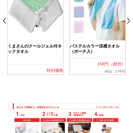
くまさんのクールジェル付ネ
パステルカラー涼感タオル
ックタオル
（ポーチ入）
158円
（税別）
格
特別価格
(税込：174円)