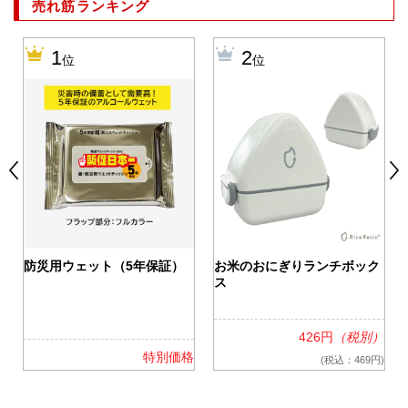
売れ筋ランキング
1
2
位
位
0
防災用ウェット（5年保証）
お米のおにぎりランチボック
ス
426円
（税別）
格
特別価格
(税込：469円)