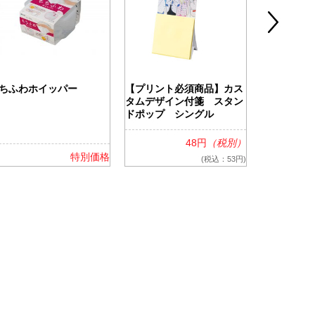
ちふわホイッパー
【プリント必須商品】カス
ツアライズ
タムデザイン付箋 スタン
ッグ
ドポップ シングル
48円
（税別）
特別価格
(税込：53円)