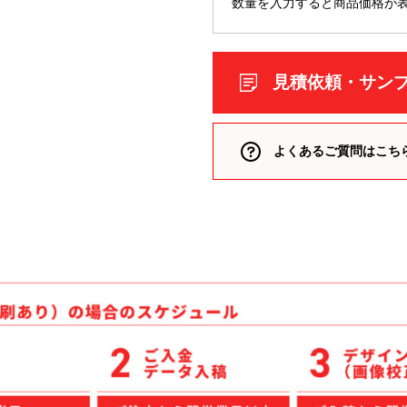
ケア
数量を入力すると商品価格が
ルティッシュ
見積依頼・サン
袋入りティッシュ
ッグ
よくあるご質問はこち
シュ
ッズ