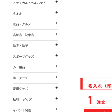
ストール・マフラー・UV
メディカル・ヘルスケア
コットンバッグ
メディカル・ヘルスケア
森林認証紙使用パッケージ
スリッパ・靴下
ポーチ（ファッション）
不織布バッグ
タオル
その他
その他
タオル
ポーチ（名入れ）
ボックスティッシュ／ボト
保冷温バッグ
Tシャツ・ウェア
食品・グルメ
ミラー
ポケットティッシュ／ポリ
サコッシュ／ショルダーバ
名入れタオル
バッグ
美容グッズ
高級品・記念品
ティッシュケース・カバー
巾着
高級品・記念品
ハンドタオル
傘・雨具
リラクゼーション
ウェットティッシュ
その他
防災・防犯
フェイスタオル
防災・防犯
オリジナルウェットティッ
時計
バスタオル
スポーツグッズ
絆創膏・綿棒
スポーツグッズ
フォトフレーム
今治タオル
防災グッズ
除菌グッズ
カー用品
筆記具
タオルギフトセット
カー用品
防犯グッズ
スポーツ・スポーツ観戦グ
マスク
食器
春 グッズ
春 グッズ
その他
洗剤・石鹸・ケア用品
カー関連グッズ
夏用グッズ
その他
夏用グッズ
桜
秋/冬 グッズ
秋/冬 グッズ
その他
扇子
イベント関連