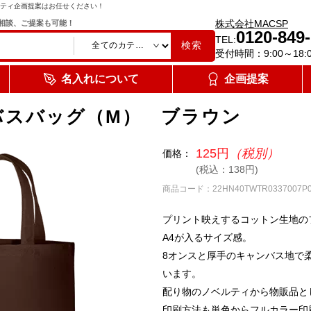
ティ企画提案はお任せください！
株式会社MACSP
相談、ご提案も可能！
0120-849
TEL:
検索
受付時間：9:00～18:
名入れについて
企画提案
バスバッグ（M） ブラウン
125円
（税別）
価格：
(税込：138円)
商品コード：22HN40TWTR0337007P0
プリント映えするコットン生地の
A4が入るサイズ感。
8オンスと厚手のキャンバス地で
います。
配り物のノベルティから物販品と
印刷方法も単色からフルカラー印