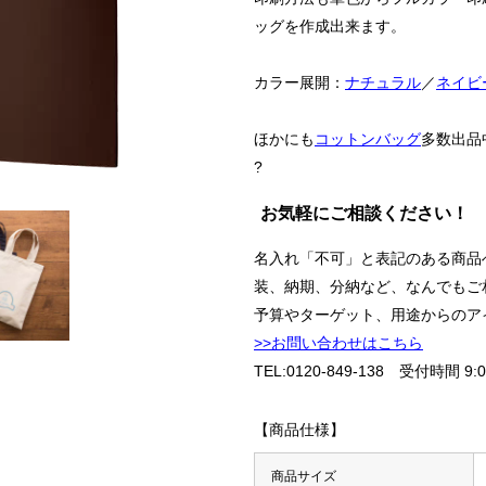
ッグを作成出来ます。
カラー展開：
ナチュラル
／
ネイビ
ほかにも
コットンバッグ
多数出品
?
お気軽にご相談ください！
名入れ「不可」と表記のある商品
装、納期、分納など、なんでもご
予算やターゲット、用途からのア
>>お問い合わせはこちら
TEL:0120-849-138 受付時間 9:0
【商品仕様】
・マーカー
商品サイズ