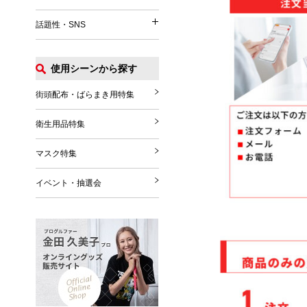
イベント関連
うちわ
パッグ・ポーチ
話題性・SNS
涼感タオル
話題性・SNS
マフラー・ストール
Tシャツ
扇風機
グローブ・シューズ
ポロシャツ
使用シーンから探す
花火
推し活グッズ
ブランケット
ジャンパー
その他
SNS関連グッズ
街頭配布・ばらまき用特集
その他雑貨
その他
ハロウィングッズ
衛生用品特集
クリスマスグッズ
マスク特集
年末年始
イベント・抽選会