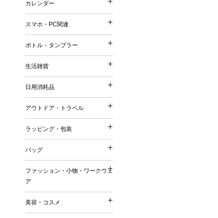
カレンダー
印鑑・ネーム
再生ファブリック／再生衣
カレンダー
メモ
シャープペンシル
普通紙 付箋
他）
スマホ・PC関連
手帳
鉛筆・色鉛筆
スマホ・PC関連
特殊紙・再生紙・古紙 付
リサイクルコットン
壁掛けカレンダー
筆記具（その他）
ボトル・タンブラー
フィルム 付箋
フェアトレードコットン
ボトル・タンブラー
卓上カレンダー
充電器・モバイルバッテリ
メモパッド・カバー無し 
オーガニックコットン
生活雑貨
万年カレンダー
生活雑貨
タッチペン
紙カバー・ソフトカバー付
ボトル
再生不織布
日用消耗品
ケース・ポーチ
ハードカバー・上製本 付
日用消耗品
タンブラー
ジュート
キッチングッズ（調理器具
スタンド
缶・プラ・ケース入り 付
アウトドア・トラベル
マグカップ
リサイクルPVC
アウトドア・トラベル
マグネット
その他
キッチン日用消耗品
ダイカット（型抜き） 付
リサイクルレザー
ラッピング・包装
お掃除グッズ
ラッピング・包装
生活用品
デザイン・キャラクタープ
再生紙
トラベルグッズ
バスグッズ
バッグ
日用品ギフトセット
変わり種・セット・その他
ラバーウッド（ゴムの木）
バッグ
アウトドアグッズ
リビンググッズ
巾着（ラッピング用品）
名刺大サイズ 付箋
ファッション・小物・ワークウェ
米・ライスレジン
名入れ傘・雨具
ファッション・小物・ワ
その他
ア
付箋本体に名入れ・印刷可
トートバッグ
セルロース
キーホルダー
名入れバッグ
EVA
美容・コスメ
ワークウェア
その他
美容・コスメ
エコバッグ
森林認証紙