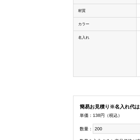
類（ポリエステル、ナイロン
材質
箋
カラー
ー
名入れ
付箋
 付箋
箋
、雑貨）
箋
箋
リント入り 付箋
 付箋
簡易お見積り※名入れ代は
ークウェア
単価：
138
円（税込）
数量：