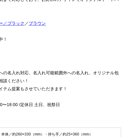
ー／ブラック
／
ブラウン
中！
への名入れ対応、名入れ可能範囲外への名入れ、オリジナル包
相談ください！
イテム提案もさせていただきます！
0〜18:00 /
定休日 土日、祝祭日
本体／約260×330（mm）・持ち手／約25×360（mm）