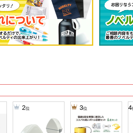
2
3
4
位
位