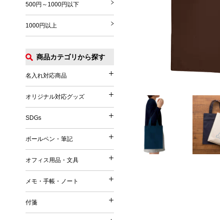
500円～1000円以下
1000円以上
商品カテゴリから探す
名入れ対応商品
名入れ対応商品
オリジナル対応グッズ
オリジナル対応グッズ
フルカラー印刷対応
SDGs
SDGs
オリジナル対応
ボールペン・筆記
ボールペン・筆記
竹（バンブー）
オフィス用品・文具
オフィス用品・文具
麦／麦わら
ボールペン
メモ・手帳・ノート
コーヒー
メモ・手帳・ノート
印鑑・ハンコ付きペン
文具
再生PET／リサイクルPET
付箋
フェルトペン・サインペン
付箋
雑貨
再生PP
ノート
蛍光ペン・ラインマーカー