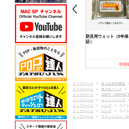
カバー付ふせ
バッテリー＆ウォーマー
防災用ウェット（5年保
5000
証）
特別価格
特別価格
特別
トップページ
名入れ対応商品
トップページ
名入れバッグ
トップページ
100円～200円以
トップページ
コットンバッグ
トップページ
バッグ
ライ
トップページ
バッグ
ライ
トップページ
ファッション・小