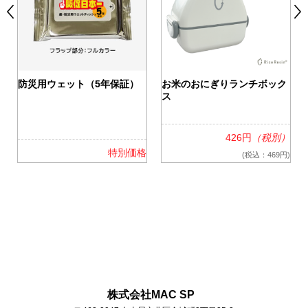
0
防災用ウェット（5年保証）
お米のおにぎりランチボック
ス
426円
（税別）
格
特別価格
(税込：469円)
株式会社MAC SP