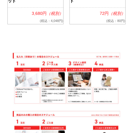
ット
ト
）
3,680円
（税別）
72円
（税別）
)
(税込：4,048円)
(税込：80円)