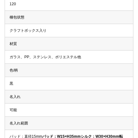
120
梱包状態
クラフトボックス入り
材質
ガラス、PP、ステンレス、ポリエステル他
色/柄
黒
名入れ
可能
名入れ範囲
パッド：直径15mm
パッド：W15×H35mm
シルク：W30×H30mm
転