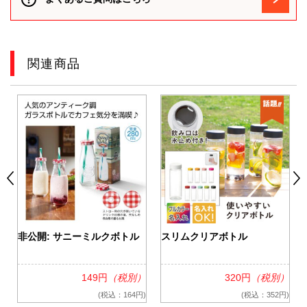
関連商品
非公開: サニーミルクボトル
スリムクリアボトル
）
149円
（税別）
320円
（税別）
)
(税込：164円)
(税込：352円)