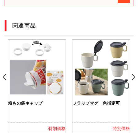
関連商品
粉もの袋キャップ
フラップマグ 色指定可
）
特別価格
特別価格
)