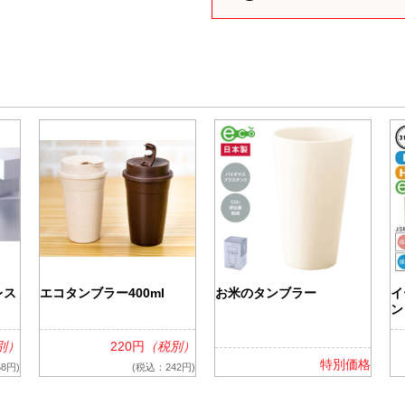
類（ポリエステル、ナイロン
箋
ー
付箋
 付箋
箋
、雑貨）
箋
箋
リント入り 付箋
 付箋
レス
エコタンブラー400ml
お米のタンブラー
イ
ン
ークウェア
別）
220円
（税別）
特別価格
8円)
(税込：242円)