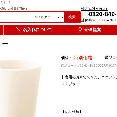
ください！
株式会社MACSP
相談、ご提案も可能！
0120-849
TEL:
検索
受付時間：9:00～18:
名入れについて
企画提案
ラー
特別価格
最少ロ
価格：
商品コード：25H141YSC000RR-015P
非食用のお米でできた、エコフレ
タンブラー。
【商品仕様】