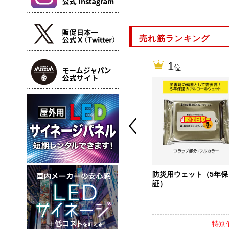
売れ筋ランキング
10
1
位
位
カバー付ふせ
バッテリー＆ウォーマー
防災用ウェット（5年保
5000
証）
特別価格
特別価格
特別