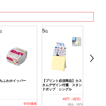
5
6
位
位
位
ちふわホイッパー
【プリント必須商品】カス
ツアライズ
タムデザイン付箋 スタン
ッグ
ドポップ シングル
48円
（税別）
特別価格
(税込：53円)