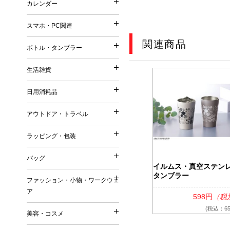
カレンダー
印鑑・ネーム
再生ファブリック／再生衣
カレンダー
メモ
シャープペンシル
普通紙 付箋
他）
スマホ・PC関連
手帳
鉛筆・色鉛筆
スマホ・PC関連
特殊紙・再生紙・古紙 付
リサイクルコットン
壁掛けカレンダー
関連商品
筆記具（その他）
ボトル・タンブラー
フィルム 付箋
フェアトレードコットン
ボトル・タンブラー
卓上カレンダー
充電器・モバイルバッテリ
メモパッド・カバー無し 
オーガニックコットン
生活雑貨
万年カレンダー
生活雑貨
タッチペン
紙カバー・ソフトカバー付
ボトル
再生不織布
日用消耗品
ケース・ポーチ
ハードカバー・上製本 付
日用消耗品
タンブラー
ジュート
キッチングッズ（調理器具
スタンド
缶・プラ・ケース入り 付
アウトドア・トラベル
マグカップ
リサイクルPVC
アウトドア・トラベル
マグネット
その他
キッチン日用消耗品
ダイカット（型抜き） 付
リサイクルレザー
ラッピング・包装
お掃除グッズ
ラッピング・包装
生活用品
デザイン・キャラクタープ
再生紙
トラベルグッズ
バスグッズ
バッグ
日用品ギフトセット
変わり種・セット・その他
ラバーウッド（ゴムの木）
バッグ
アウトドアグッズ
イルムス・真空ステン
リビンググッズ
巾着（ラッピング用品）
タンブラー
名刺大サイズ 付箋
ファッション・小物・ワークウェ
米・ライスレジン
名入れ傘・雨具
ファッション・小物・ワ
その他
ア
付箋本体に名入れ・印刷可
トートバッグ
セルロース
598円
（税
キーホルダー
名入れバッグ
(税込：65
EVA
美容・コスメ
ワークウェア
その他
美容・コスメ
エコバッグ
森林認証紙