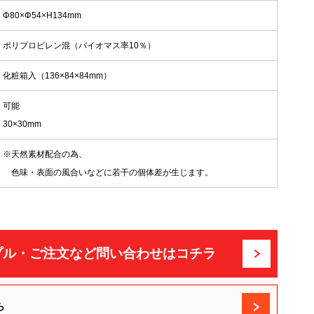
Φ80×Φ54×H134mm
ポリプロピレン混（バイオマス率10％）
化粧箱入（136×84×84mm）
可能
30×30mm
※天然素材配合の為、
色味・表面の風合いなどに若干の個体差が生じます。
プル・ご注文など問い合わせはコチラ
ら