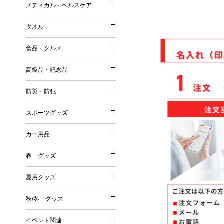
ストール・マフラー・UV
メディカル・ヘルスケア
コットンバッグ
メディカル・ヘルスケア
森林認証紙使用パッケージ
スリッパ・靴下
ポーチ（ファッション）
不織布バッグ
タオル
その他
その他
タオル
ポーチ（名入れ）
ボックスティッシュ／ボト
保冷温バッグ
Tシャツ・ウェア
食品・グルメ
ミラー
ポケットティッシュ／ポリ
サコッシュ／ショルダーバ
名入れタオル
バッグ
美容グッズ
高級品・記念品
ティッシュケース・カバー
巾着
高級品・記念品
ハンドタオル
傘・雨具
リラクゼーション
ウェットティッシュ
その他
防災・防犯
フェイスタオル
防災・防犯
オリジナルウェットティッ
時計
バスタオル
スポーツグッズ
絆創膏・綿棒
スポーツグッズ
フォトフレーム
今治タオル
防災グッズ
除菌グッズ
カー用品
筆記具
タオルギフトセット
カー用品
防犯グッズ
スポーツ・スポーツ観戦グ
マスク
食器
春 グッズ
春 グッズ
その他
洗剤・石鹸・ケア用品
カー関連グッズ
夏用グッズ
その他
夏用グッズ
桜
秋/冬 グッズ
秋/冬 グッズ
その他
扇子
イベント関連