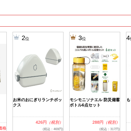
2
3
4
位
位
お米のおにぎりランチボッ
モシモニソナエル 防災備蓄
も
クス
ボトル6点セット
426円
（税別）
288円
（税別）
価格
(税込：469円)
(税込：317円)