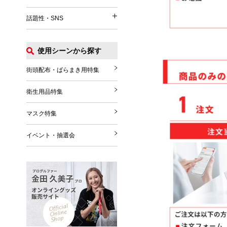
イベント関連
うちわ
パッグ・ポーチ
話題性・SNS
涼感タオル
話題性・SNS
マフラー・ストール
Tシャツ
扇風機
グローブ・シューズ
ポロシャツ
使用シーンから探す
花火
推し活グッズ
ブランケット
ジャンパー
その他
SNS関連グッズ
街頭配布・ばらまき用特集
その他雑貨
その他
ハロウィングッズ
衛生用品特集
クリスマスグッズ
マスク特集
年末年始
イベント・抽選会