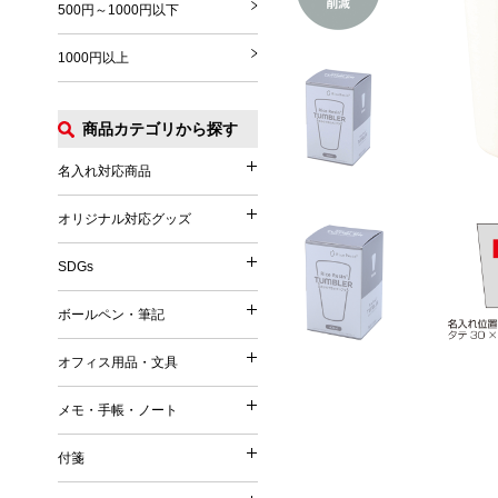
500円～1000円以下
1000円以上
商品カテゴリから探す
名入れ対応商品
名入れ対応商品
オリジナル対応グッズ
オリジナル対応グッズ
フルカラー印刷対応
SDGs
SDGs
オリジナル対応
ボールペン・筆記
ボールペン・筆記
竹（バンブー）
オフィス用品・文具
オフィス用品・文具
麦／麦わら
ボールペン
メモ・手帳・ノート
コーヒー
メモ・手帳・ノート
印鑑・ハンコ付きペン
文具
再生PET／リサイクルPET
付箋
フェルトペン・サインペン
付箋
雑貨
再生PP
ノート
蛍光ペン・ラインマーカー