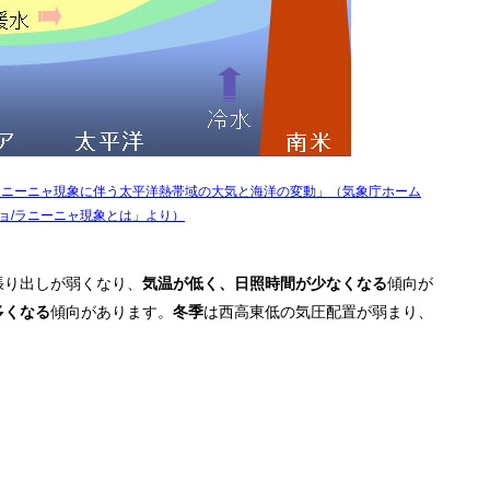
ラニーニャ現象に伴う太平洋熱帯域の大気と海洋の変動」（気象庁ホーム
ョ/ラニーニャ現象とは」より）
張り出しが弱くなり、
気温が低く、日照時間が少なくなる
傾向が
多くなる
傾向があります。
冬季
は西高東低の気圧配置が弱まり、