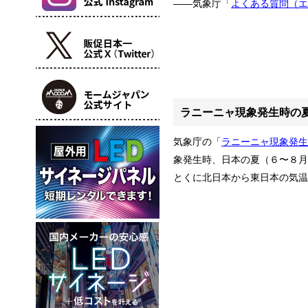
――気象庁「
よくある質問（エ
ラニーニャ現象発生時の
気象庁の「
ラニーニャ現象発生
象発生時、日本の夏（６〜８月
とくに北日本から東日本の気温