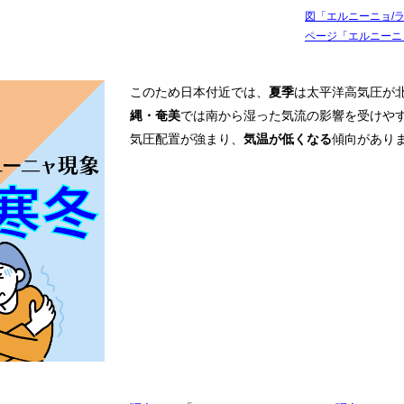
図「エルニーニョ/
ページ「エルニーニ
このため日本付近では、
夏季
は太平洋高気圧が
縄・奄美
では南から湿った気流の影響を受けや
気圧配置が強まり、
気温が低くなる
傾向があり