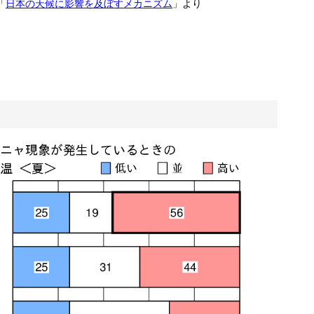
「
日本の天候に影響を及ぼすメカニズム
」より