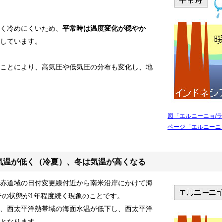
類（ポリエステル、ナイロン
く冷めにくいため、
平常時は温度変化が穏やか
箋
しています。
ー
付箋
ことにより、高気圧や低気圧の分布も変化し、地
 付箋
箋
、雑貨）
箋
図「エルニーニョ/
箋
ページ「エルニーニ
リント入り 付箋
 付箋
気温が低く（冷夏）、冬は気温が高くなる
ークウェア
赤道域の日付変更線付近から南米沿岸にかけて海
その状態が1年程度続く現象のことです。
、西太平洋熱帯域の海面水温が低下し、西太平洋
となります。