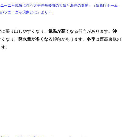
ラニーニャ現象に伴う太平洋熱帯域の大気と海洋の変動」（気象庁ホーム
ョ/ラニーニャ現象とは」より）
北に張り出しやすくなり、
気温が高く
なる傾向があります。
沖
すくなり、
降水量が多くなる
傾向があります。
冬季
は西高東低の
ます。