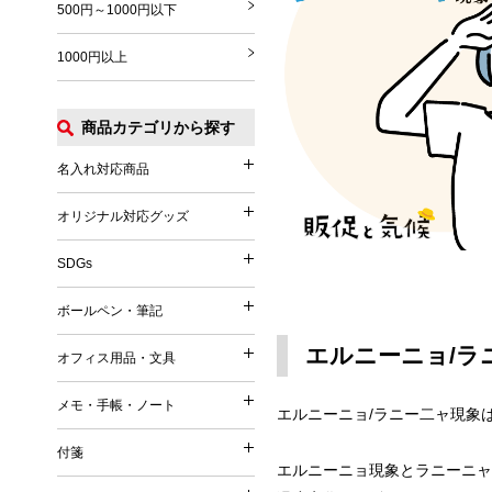
500円～1000円以下
1000円以上
商品カテゴリから探す
名入れ対応商品
名入れ対応商品
オリジナル対応グッズ
オリジナル対応グッズ
フルカラー印刷対応
SDGs
SDGs
オリジナル対応
ボールペン・筆記
ボールペン・筆記
竹（バンブー）
エルニーニョ/ラ
オフィス用品・文具
オフィス用品・文具
麦／麦わら
ボールペン
メモ・手帳・ノート
コーヒー
エルニーニョ/ラニー二ャ現象
メモ・手帳・ノート
印鑑・ハンコ付きペン
文具
再生PET／リサイクルPET
付箋
フェルトペン・サインペン
付箋
雑貨
エルニーニョ現象とラニーニャ
再生PP
ノート
蛍光ペン・ラインマーカー