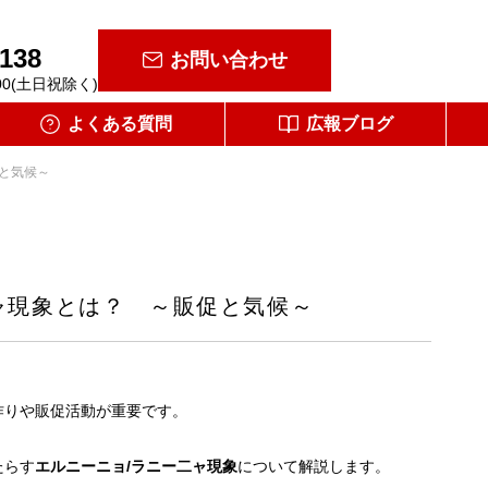
-138
お問い合わせ
00(土日祝除く)
よくある質問
広報ブログ
と気候～
ャ現象とは？ ～販促と気候～
作りや販促活動が重要です。
たらす
エルニーニョ/ラニー二ャ現象
について解説します。