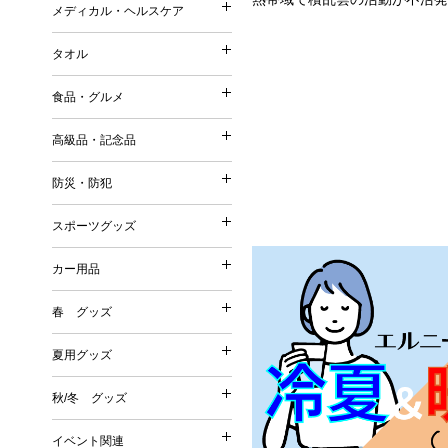
ストール・マフラー・UV
メディカル・ヘルスケア
コットンバッグ
メディカル・ヘルスケア
森林認証紙使用パッケージ
スリッパ・靴下
ポーチ（ファッション）
不織布バッグ
タオル
その他
その他
タオル
ポーチ（名入れ）
ボックスティッシュ／ボト
保冷温バッグ
Tシャツ・ウェア
食品・グルメ
ミラー
ポケットティッシュ／ポリ
サコッシュ／ショルダーバ
名入れタオル
バッグ
美容グッズ
高級品・記念品
ティッシュケース・カバー
巾着
高級品・記念品
ハンドタオル
傘・雨具
リラクゼーション
ウェットティッシュ
その他
防災・防犯
フェイスタオル
防災・防犯
オリジナルウェットティッ
時計
バスタオル
スポーツグッズ
絆創膏・綿棒
スポーツグッズ
フォトフレーム
今治タオル
防災グッズ
除菌グッズ
カー用品
筆記具
タオルギフトセット
カー用品
防犯グッズ
スポーツ・スポーツ観戦グ
マスク
食器
春 グッズ
春 グッズ
その他
洗剤・石鹸・ケア用品
カー関連グッズ
夏用グッズ
その他
夏用グッズ
桜
秋/冬 グッズ
秋/冬 グッズ
その他
扇子
イベント関連