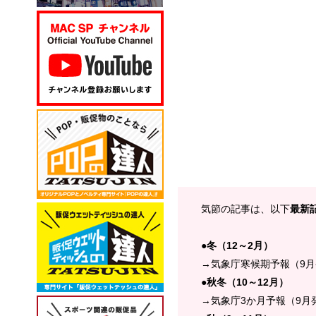
気節の記事は、以下
最新
●
冬（12～2月）
→気象庁寒候期予報（9
●
秋冬（10～12月）
→気象庁3か月予報（9月