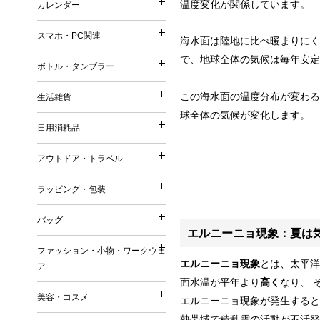
温度変化が関係しています。
カレンダー
印鑑・ネーム
再生ファブリック／再生衣
カレンダー
メモ
シャープペンシル
普通紙 付箋
他）
スマホ・PC関連
手帳
海水面は陸地に比べ暖まりにく
鉛筆・色鉛筆
スマホ・PC関連
特殊紙・再生紙・古紙 付
リサイクルコットン
壁掛けカレンダー
で、地球全体の気候は毎年安定
筆記具（その他）
ボトル・タンブラー
フィルム 付箋
フェアトレードコットン
ボトル・タンブラー
卓上カレンダー
充電器・モバイルバッテリ
メモパッド・カバー無し 
この海水面の温度分布が変わる
オーガニックコットン
生活雑貨
万年カレンダー
生活雑貨
タッチペン
紙カバー・ソフトカバー付
球全体の気候が変化します。
ボトル
再生不織布
日用消耗品
ケース・ポーチ
ハードカバー・上製本 付
日用消耗品
タンブラー
ジュート
キッチングッズ（調理器具
スタンド
缶・プラ・ケース入り 付
アウトドア・トラベル
マグカップ
リサイクルPVC
アウトドア・トラベル
マグネット
その他
キッチン日用消耗品
ダイカット（型抜き） 付
リサイクルレザー
ラッピング・包装
お掃除グッズ
ラッピング・包装
生活用品
デザイン・キャラクタープ
再生紙
トラベルグッズ
バスグッズ
バッグ
日用品ギフトセット
変わり種・セット・その他
ラバーウッド（ゴムの木）
バッグ
アウトドアグッズ
エルニーニョ現象：夏は
リビンググッズ
巾着（ラッピング用品）
名刺大サイズ 付箋
ファッション・小物・ワークウェ
米・ライスレジン
名入れ傘・雨具
ファッション・小物・ワ
その他
エルニーニョ現象
とは、太平洋
ア
付箋本体に名入れ・印刷可
トートバッグ
セルロース
キーホルダー
面水温が平年より
高く
なり、 
名入れバッグ
EVA
美容・コスメ
ワークウェア
エルニーニョ現象が発生すると
その他
美容・コスメ
エコバッグ
森林認証紙
熱帯域で積乱雲の活動が不活発