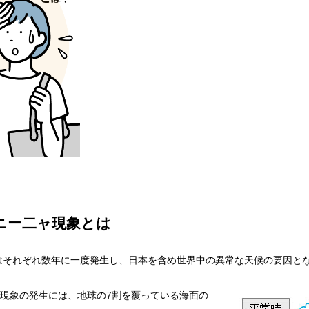
ニー二ャ現象とは
はそれぞれ数年に一度発生し、日本を含め世界中の異常な天候の要因と
・マーカー
現象の発生には、地球の7割を覆っている海面の