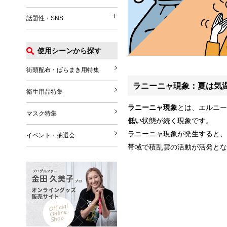
イベント関連
うちわ
パッグ・ポーチ
話題性・SNS
涼感タオル
話題性・SNS
マフラー・ストール
Tシャツ
扇風機
グローブ・シューズ
ポロシャツ
使用シーンから探す
花火
推し活グッズ
ブランケット
ジャンパー
その他
SNS関連グッズ
街頭配布・ばらまき用特集
その他雑貨
その他
ラニーニャ現象
：夏は気
ハロウィングッズ
衛生用品特集
クリスマスグッズ
ラニーニャ現象
とは、エルニー
マスク特集
年末年始
低い
状態が続く現象です。
ラニーニャ現象が発生すると、
イベント・抽選会
帯域で積乱雲の活動が活発とな