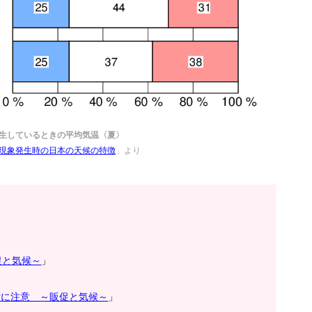
生しているときの平均気温〈夏〉
現象発生時の日本の天候の特徴
」より
促と気候～
」
・雪に注意 ～販促と気候～
」