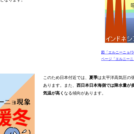
ケア
ルティッシュ
袋入りティッシュ
ッグ
図「エルニーニョ/
ページ「エルニーニ
シュ
このため日本付近では、
夏季
は太平洋高気圧の
あります。また、
西日本日本海側では降水量が
ッズ
気温が高く
なる傾向があります。