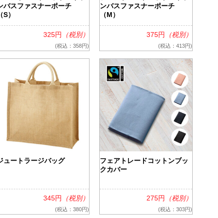
ンバスファスナーポーチ
ンバスファスナーポーチ
（S）
（M）
325円
（税別）
375円
（税別）
(税込：358円)
(税込：413円)
ジュートラージバッグ
フェアトレードコットンブッ
クカバー
345円
（税別）
275円
（税別）
(税込：380円)
(税込：303円)