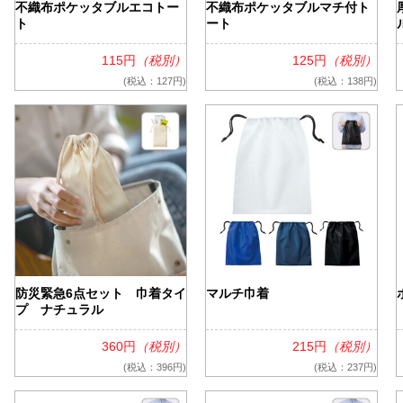
不織布ポケッタブルエコトー
不織布ポケッタブルマチ付ト
ト
ート
115円
（税別）
125円
（税別）
(税込：127円)
(税込：138円)
防災緊急6点セット 巾着タイ
マルチ巾着
プ ナチュラル
360円
（税別）
215円
（税別）
(税込：396円)
(税込：237円)
・マーカー