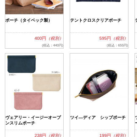
ケア
ポーチ（タイベック製）
テントクロスクリアポーチ
ルティッシュ
袋入りティッシュ
ッグ
400円
（税別）
595円
（税別）
(税込：440円)
(税込：655円)
シュ
ッズ
ヴェアリー・イージーオープ
ツイ―ディア シップポーチ
ンスリムポーチ
238円
（税別）
199円
（税別）