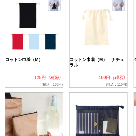
類（ポリエステル、ナイロン
箋
ー
付箋
 付箋
箋
コットン巾着（M）
コットン巾着（M） ナチュ
、雑貨）
ラル
箋
箋
125円
（税別）
100円
（税別）
(税込：138円)
(税込：110円)
リント入り 付箋
 付箋
ークウェア