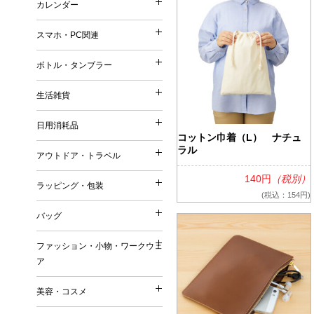
カレンダー
印鑑・ネーム
再生ファブリック／再生衣
カレンダー
メモ
シャープペンシル
普通紙 付箋
他）
スマホ・PC関連
手帳
鉛筆・色鉛筆
スマホ・PC関連
特殊紙・再生紙・古紙 付
リサイクルコットン
壁掛けカレンダー
筆記具（その他）
ボトル・タンブラー
フィルム 付箋
フェアトレードコットン
ボトル・タンブラー
卓上カレンダー
充電器・モバイルバッテリ
メモパッド・カバー無し 
オーガニックコットン
生活雑貨
万年カレンダー
生活雑貨
タッチペン
紙カバー・ソフトカバー付
ボトル
再生不織布
日用消耗品
ケース・ポーチ
ハードカバー・上製本 付
日用消耗品
タンブラー
コットン巾着（L） ナチュ
ジュート
キッチングッズ（調理器具
スタンド
ラル
缶・プラ・ケース入り 付
アウトドア・トラベル
マグカップ
リサイクルPVC
アウトドア・トラベル
マグネット
その他
キッチン日用消耗品
ダイカット（型抜き） 付
140円
（税別）
リサイクルレザー
ラッピング・包装
お掃除グッズ
ラッピング・包装
生活用品
(税込：154円)
デザイン・キャラクタープ
再生紙
トラベルグッズ
バスグッズ
バッグ
日用品ギフトセット
変わり種・セット・その他
ラバーウッド（ゴムの木）
バッグ
アウトドアグッズ
リビンググッズ
巾着（ラッピング用品）
名刺大サイズ 付箋
ファッション・小物・ワークウェ
米・ライスレジン
名入れ傘・雨具
ファッション・小物・ワ
その他
ア
付箋本体に名入れ・印刷可
トートバッグ
セルロース
キーホルダー
名入れバッグ
EVA
美容・コスメ
ワークウェア
その他
美容・コスメ
エコバッグ
森林認証紙