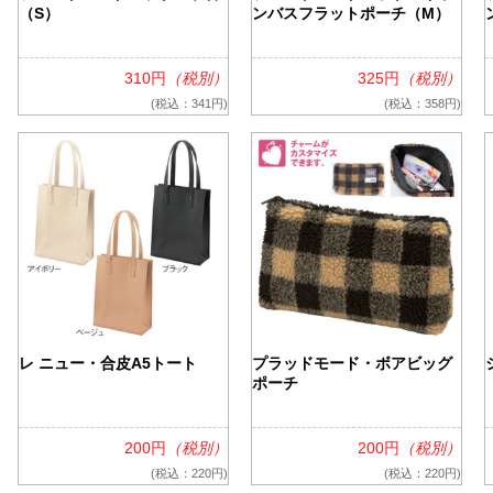
（S）
ンバスフラットポーチ（M）
310円
（税別）
325円
（税別）
(税込：341円)
(税込：358円)
レ ニュー・合皮A5トート
プラッドモード・ボアビッグ
ポーチ
200円
（税別）
200円
（税別）
(税込：220円)
(税込：220円)