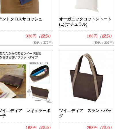
テントクロスサコッシュ
オーガニックコットントート
(L)(ナチュラル)
338円
（税別）
188円
（税別）
(税込：372円)
(税込：207円)
ツイ―ディア レギュラーポ
ツイ―ディア スラントバッ
ーチ
グ
168円
（税別）
258円
（税別）