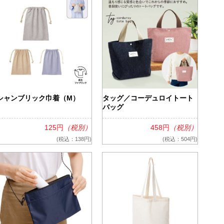
シャンブリック巾着（M）
タッグ／コーデュロイトート
バッグ
125円
（税別）
458円
（税別）
(税込：138円)
(税込：504円)