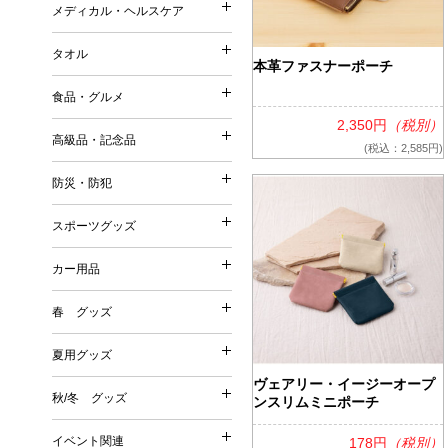
ストール・マフラー・UV
メディカル・ヘルスケア
コットンバッグ
メディカル・ヘルスケア
森林認証紙使用パッケージ
スリッパ・靴下
ポーチ（ファッション）
不織布バッグ
タオル
その他
その他
本革ファスナーポーチ
タオル
ポーチ（名入れ）
ボックスティッシュ／ボト
保冷温バッグ
Tシャツ・ウェア
食品・グルメ
ミラー
ポケットティッシュ／ポリ
サコッシュ／ショルダーバ
名入れタオル
2,350円
（税別）
バッグ
美容グッズ
高級品・記念品
ティッシュケース・カバー
巾着
(税込：2,585円)
高級品・記念品
ハンドタオル
傘・雨具
リラクゼーション
ウェットティッシュ
その他
防災・防犯
フェイスタオル
防災・防犯
オリジナルウェットティッ
時計
バスタオル
スポーツグッズ
絆創膏・綿棒
スポーツグッズ
フォトフレーム
今治タオル
防災グッズ
除菌グッズ
カー用品
筆記具
タオルギフトセット
カー用品
防犯グッズ
スポーツ・スポーツ観戦グ
マスク
食器
春 グッズ
春 グッズ
その他
洗剤・石鹸・ケア用品
カー関連グッズ
夏用グッズ
その他
夏用グッズ
桜
ヴェアリー・イージーオープ
秋/冬 グッズ
ンスリムミニポーチ
秋/冬 グッズ
その他
扇子
イベント関連
178円
（税別）