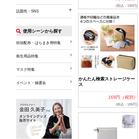
イベント関連
うちわ
パッグ・ポーチ
(税込：196円)
話題性・SNS
涼感タオル
話題性・SNS
マフラー・ストール
Tシャツ
扇風機
グローブ・シューズ
ポロシャツ
使用シーンから探す
花火
推し活グッズ
ブランケット
ジャンパー
その他
SNS関連グッズ
街頭配布・ばらまき用特集
その他雑貨
その他
ハロウィングッズ
衛生用品特集
クリスマスグッズ
マスク特集
年末年始
かんたん検索ストレージケー
イベント・抽選会
ス
169円
（税別）
(税込：186円)