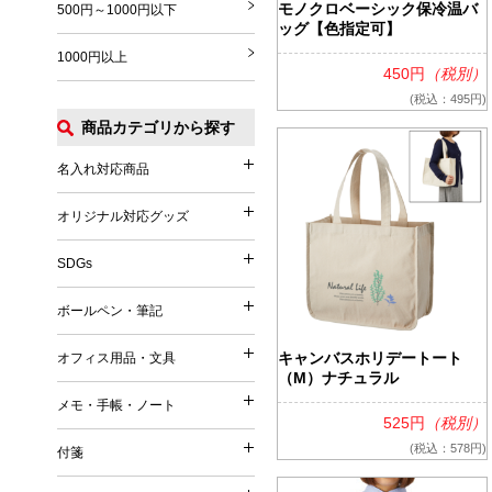
モノクロベーシック保冷温バ
500円～1000円以下
ッグ【色指定可】
1000円以上
450円
（税別）
(税込：495円)
商品カテゴリから探す
名入れ対応商品
名入れ対応商品
オリジナル対応グッズ
オリジナル対応グッズ
フルカラー印刷対応
SDGs
SDGs
オリジナル対応
ボールペン・筆記
ボールペン・筆記
竹（バンブー）
キャンバスホリデートート
オフィス用品・文具
オフィス用品・文具
麦／麦わら
（M）ナチュラル
ボールペン
メモ・手帳・ノート
コーヒー
メモ・手帳・ノート
印鑑・ハンコ付きペン
525円
（税別）
文具
再生PET／リサイクルPET
(税込：578円)
付箋
フェルトペン・サインペン
付箋
雑貨
再生PP
ノート
蛍光ペン・ラインマーカー