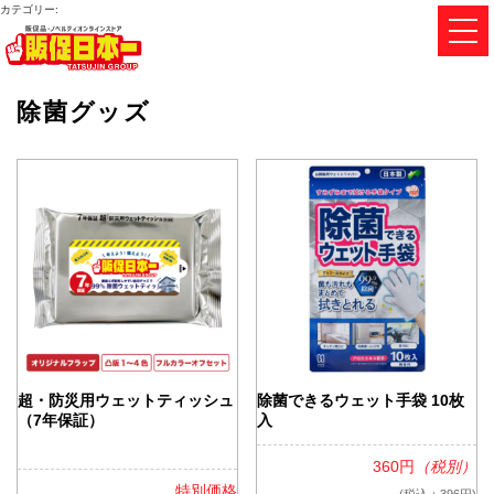
カテゴリー:
除菌グッズ
超・防災用ウェットティッシュ
除菌できるウェット手袋 10枚
（7年保証）
入
360円
（税別）
特別価格
(税込：396円)