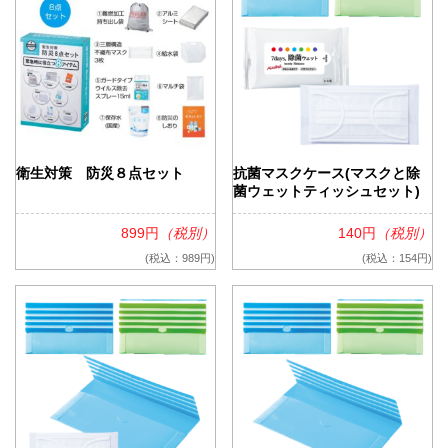
衛生対策 防災８点セット
抗菌マスクケース(マスクと除
菌ウェットティッシュセット)
899円
（税別）
140円
（税別）
(税込：989円)
(税込：154円)