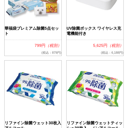
華福袋プレミアム除菌5点セッ
UV除菌ボックス ワイヤレス充
ト
電機能付き
799円
（税別）
5,625円
（税別）
(税込：879円)
(税込：6,188円)
リファイン除菌ウェット30枚入
リファイン除菌ウェットティッ
アルコール
シュ30枚入 ノンアルコール