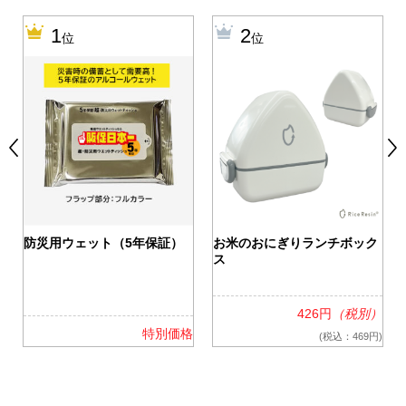
1
2
位
位
0
防災用ウェット（5年保証）
お米のおにぎりランチボック
ス
426円
（税別）
格
特別価格
(税込：469円)