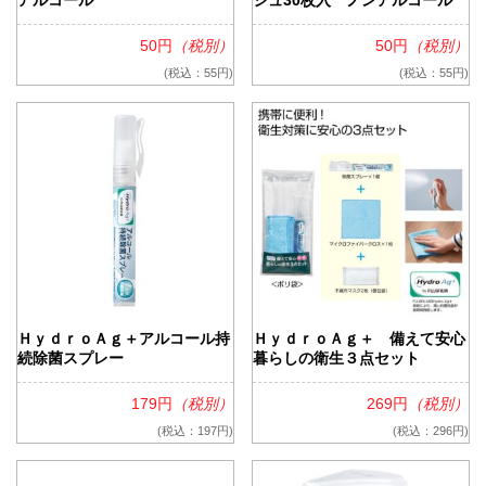
50円
（税別）
50円
（税別）
(税込：55円)
(税込：55円)
ＨｙｄｒｏＡｇ＋アルコール持
ＨｙｄｒｏＡｇ＋ 備えて安心
続除菌スプレー
暮らしの衛生３点セット
179円
（税別）
269円
（税別）
(税込：197円)
(税込：296円)