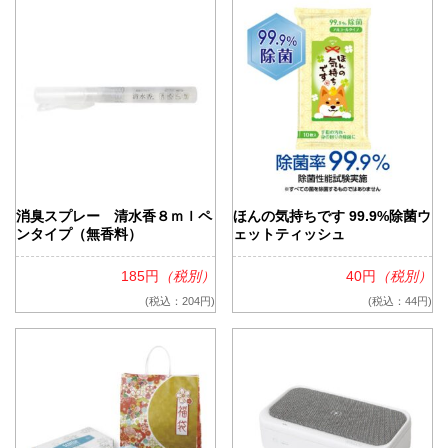
消臭スプレー 清水香８ｍｌペ
ほんの気持ちです 99.9%除菌ウ
ンタイプ（無香料）
ェットティッシュ
185円
（税別）
40円
（税別）
(税込：204円)
(税込：44円)