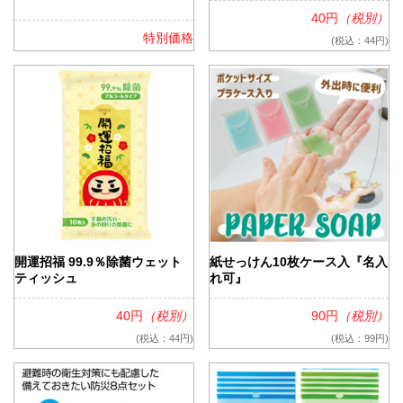
40円
（税別）
特別価格
(税込：44円)
開運招福 99.9％除菌ウェット
紙せっけん10枚ケース入『名入
ティッシュ
れ可』
40円
（税別）
90円
（税別）
(税込：44円)
(税込：99円)